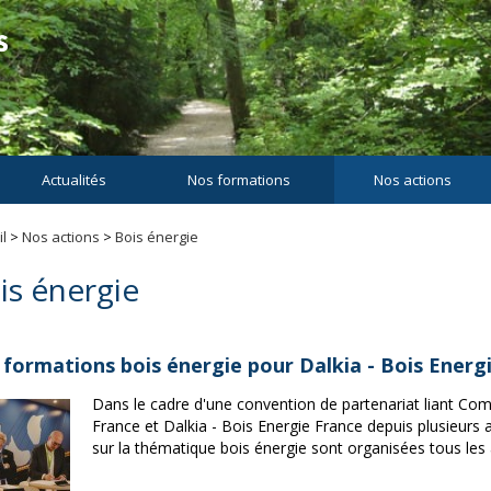
Actualités
Nos formations
Nos actions
l
>
Nos actions
>
Bois énergie
is énergie
 formations bois énergie pour Dalkia - Bois Energ
Dans le cadre d'une convention de partenariat liant Co
France et Dalkia - Bois Energie France depuis plusieurs
sur la thématique bois énergie sont organisées tous les 