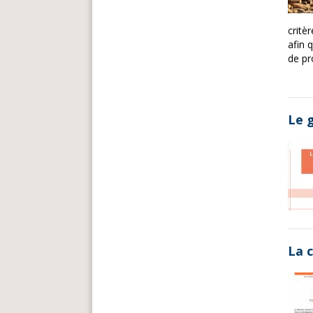
critè
afin 
de pr
Le 
La 