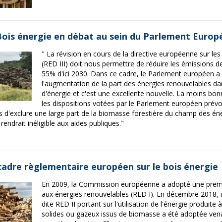
Bois énergie en débat au sein du Parlement Europ
" La révision en cours de la directive européenne sur le
(RED III) doit nous permettre de réduire les émissions de
55% d'ici 2030. Dans ce cadre, le Parlement européen a
l'augmentation de la part des énergies renouvelables 
d'énergie et c'est une excellente nouvelle. La moins bon
les dispositions votées par le Parlement européen prév
 d'exclure une large part de la biomasse forestière du champ des éne
 rendrait inéligible aux aides publiques."
cadre règlementaire européen sur le bois énergie
En 2009, la Commission européenne a adopté une premiè
aux énergies renouvelables (RED I). En décembre 2018, u
dite RED II portant sur l'utilisation de l'énergie produite
solides ou gazeux issus de biomasse a été adoptée ven