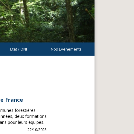
Etat / ONF
Nos Evènements
ie France
mmunes forestières
 années, deux formations
ans pour leurs équipes.
22/10/2025