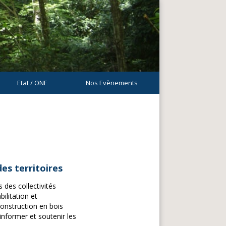
Etat / ONF
Nos Evènements
es territoires
des collectivités
bilitation et
nstruction en bois
informer et soutenir les