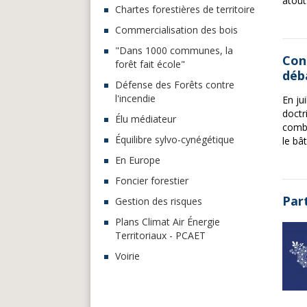
atout
Chartes forestières de territoire
Commercialisation des bois
"Dans 1000 communes, la
Con
forêt fait école"
déb
Défense des Forêts contre
l'incendie
En ju
doctr
Élu médiateur
combu
Équilibre sylvo-cynégétique
le bâ
En Europe
Foncier forestier
Part
Gestion des risques
Plans Climat Air Énergie
Territoriaux - PCAET
Voirie