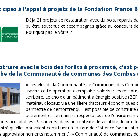
icipez à l'appel à projets de la Fondation France 
Déjà 21 projets de restauration avec du bois, répartis d
pu être soutenus et accompagnés grâce au concours de
Pourquoi pas le vôtre ?
truire avec le bois des forêts à proximité, c'est p
che de la Communauté de communes des Combes (
« Les élus de la Communauté de Communes des Combes
travers cette opération exemplaire, valoriser les ressour
territoire. Le choix d'un bâtiment à énergie positive (BE
matériaux locaux via une filière d'acteurs économiques du
permettre de démontrer qu'il est possible de construire
autrement et de manière respectueuse de l'environneme
oûts acceptables. Par ailleurs, dans un contexte de volatilité de prix, le
tré qu'elles pouvaient constituer un facteur de résilience (sécurisati
es approvisionnements notamment). » Communauté de communes d