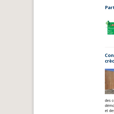
Part
Cons
crè
des c
démon
et d