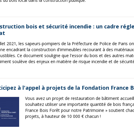
s du bois local dans la construction publique.
struction bois et sécurité incendie : un cadre rég
at
illet 2021, les sapeurs-pompiers de la Préfecture de Police de Paris o
ine encadrant la construction d'immeubles recourant à des matériaux
stibles. Ce document souligne que l'essor du bois et des autres mat
timent soulève des enjeux en matière de risque incendie et de sécurit
icipez à l'appel à projets de la Fondation France 
Vous avez un projet de restauration de bâtiment accueill
souhaitez utiliser une importante quantité de bois franç
France Bois Forêt pour notre Patrimoine » soutient cha
projets, à hauteur de 10 000 € chacun !