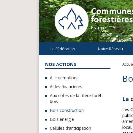
La Fédération
Notre Réseau
NOS ACTIONS
Accuei
Bo
À l'international
Aides financières
Aux côtés de la filière forêt-
La 
bois
Les C
Bois construction
publi
Bois énergie
aména
local
Cellules d'anticipation