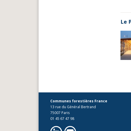
Le 
Communes forestières France
13 rue du Général Bertrand
75007 Paris
01 45 67 47 98