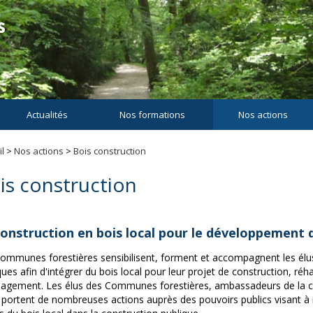
Actualités
Nos formations
Nos actions
l
>
Nos actions
>
Bois construction
is construction
construction en bois local pour le développement d
ommunes forestières sensibilisent, forment et accompagnent les élus 
ques afin d'intégrer du bois local pour leur projet de construction, réha
gement. Les élus des Communes forestières, ambassadeurs de la co
, portent de nombreuses actions auprès des pouvoirs publics visant à 