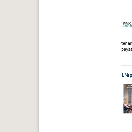
tenan
paysa
L'é