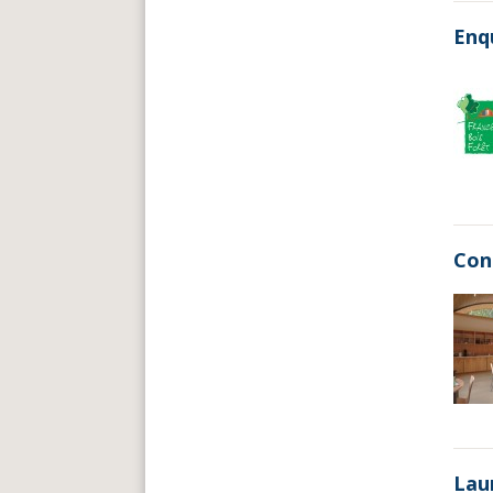
Enq
Cons
Lau