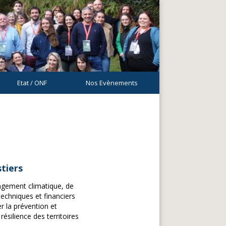
Etat / ONF
Nos Evènements
stiers
hangement climatique, de
techniques et financiers
er la prévention et
ésilience des territoires