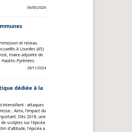
06/05/2026
Communes
ommission et réseau
ccueillis à Lourdes (65)
ost, maire-adjointe de
s Hautes-Pyrénées.
28/11/2024
tique dédiée à la
s'intensifient : attaques
esse... Ainsi, l'impact du
important. Dès 2018, une
 de scolytes sur l'épicéa
m d'altitude, l'épicéa a