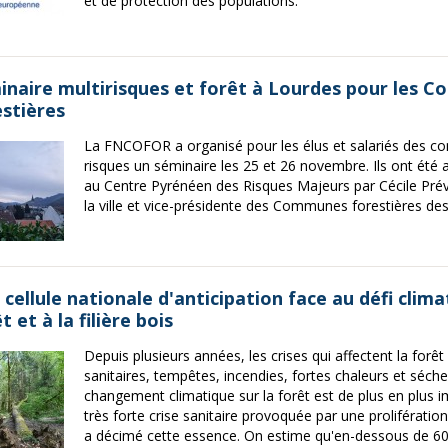
et de protection des populations.
inaire multirisques et forêt à Lourdes pour les 
estières
La FNCOFOR a organisé pour les élus et salariés des c
risques un séminaire les 25 et 26 novembre. Ils ont été a
au Centre Pyrénéen des Risques Majeurs par Cécile Prév
la ville et vice-présidente des Communes forestières de
cellule nationale d'anticipation face au défi clima
t et à la filière bois
Depuis plusieurs années, les crises qui affectent la forêt 
sanitaires, tempêtes, incendies, fortes chaleurs et sécher
changement climatique sur la forêt est de plus en plus 
très forte crise sanitaire provoquée par une prolifération
a décimé cette essence. On estime qu'en-dessous de 600