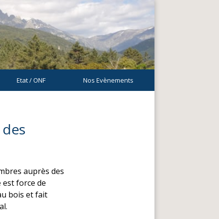
Etat / ONF
Nos Evènements
 des
embres auprès des
e est force de
u bois et fait
al.