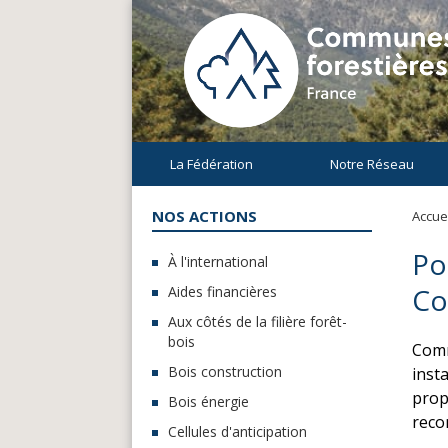
La Fédération
Notre Réseau
NOS ACTIONS
Accuei
Po
À l'international
Co
Aides financières
Aux côtés de la filière forêt-
bois
Comm
Bois construction
inst
propo
Bois énergie
recon
Cellules d'anticipation