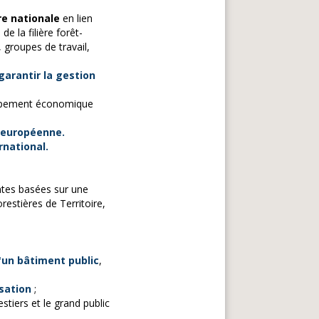
re nationale
en lien
de la filière forêt-
 groupes de travail,
garantir la gestion
loppement économique
e européenne.
ernational.
ntes basées sur une
restières de Territoire,
:
d'un bâtiment public
,
sation
;
stiers et le grand public