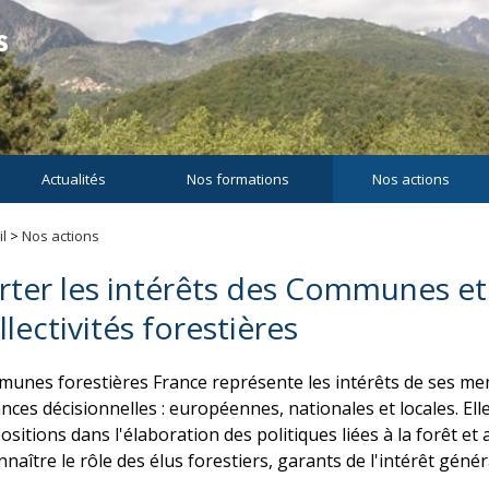
Actualités
Nos formations
Nos actions
l
>
Nos actions
rter les intérêts des Communes et
llectivités forestières
unes forestières France représente les intérêts de ses m
ances décisionnelles : européennes, nationales et locales. Ell
sitions dans l'élaboration des politiques liées à la forêt et a
naître le rôle des élus forestiers, garants de l'intérêt génér