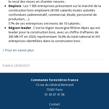
le recul des mises en chantier neuves ;
Emplois
: Les 1 905 entreprises présentent sur le marché de la
construction bois emploient 28 565 salariés toutes activités
confondues (administratif, commercial, étude, personnel de
production, ...).
57% de ces entreprises ont moins de 10 salariés ;
Région leader
: C'est la région Auvergne-Rhône-Alpes qui est
leader pour la construction bois, avec un chiffre d'affaires de
365 M€ HT en 2024, représentant 16,6% du total national et 341
entreprises identifiées dans la construction bois ;
> Pour en savoir plus
Publié le 28/08/2025
Communes forestières France
13 rue du Général Bertrand
75007 Paris
01 45 67 47 98
Contact