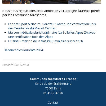
Nous nous réjouissons cette année de voir 3 projets
lauréats
portés
par les Communes forestières
:
Espace Sport & Nature (
Sorèze
81)
avec une certification
Bois
des Territoires du Massif
Central
Maison médicale pluridisciplinaire (La Salle les Alpes
05)
avec
une certification
Bois des Alpes
L'Usine – maison de la Nature (Cavalaire-sur-Mer
83)
Découvrir les lauréats 2024
Publié le 09/10/2024
Communes forestières France
13 rue du Général Bertrand
75007 Paris
01 45 67 47 98
Contact