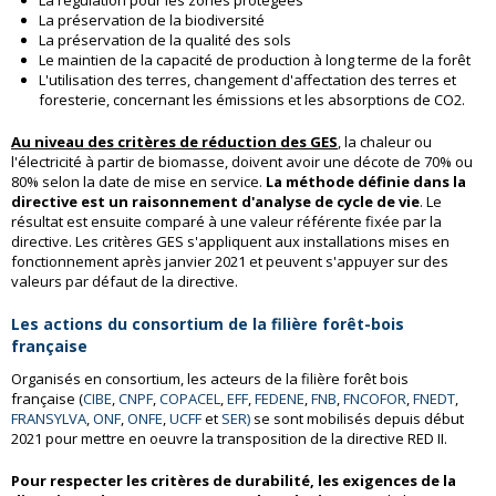
La préservation de la biodiversité
La préservation de la qualité des sols
Le maintien de la capacité de production à long terme de la forêt
L'utilisation des terres, changement d'affectation des terres et
foresterie, concernant les émissions et les absorptions de CO2.
Au niveau des critères de réduction des GES
, la chaleur ou
l'électricité à partir de biomasse, doivent avoir une décote de 70% ou
80% selon la date de mise en service.
La méthode définie dans la
directive est un raisonnement d'analyse de cycle de vie
. Le
résultat est ensuite comparé à une valeur référente fixée par la
directive. Les critères GES s'appliquent aux installations mises en
fonctionnement après janvier 2021 et peuvent s'appuyer sur des
valeurs par défaut de la directive.
Les actions du consortium de la filière forêt-bois
française
Organisés en consortium, les acteurs de la filière forêt bois
française (
CIBE
,
CNPF
,
COPACEL
,
EFF
,
FEDENE
,
FNB
,
FNCOFOR
,
FNEDT
,
FRANSYLVA
,
ONF
,
ONFE
,
UCFF
et
SER)
se sont mobilisés depuis début
2021 pour mettre en oeuvre la transposition de la directive RED II.
Pour respecter les critères de durabilité, les exigences de la