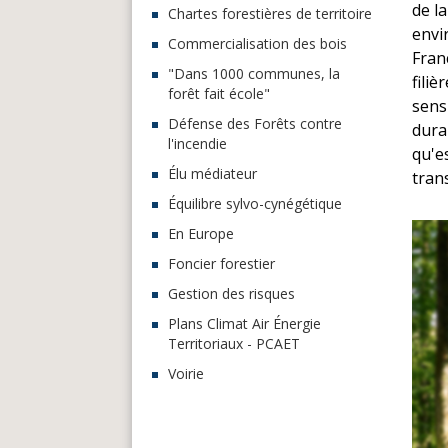
de la
Chartes forestières de territoire
envi
Commercialisation des bois
Fran
"Dans 1000 communes, la
fili
forêt fait école"
sensi
Défense des Forêts contre
dura
l'incendie
qu'es
Élu médiateur
tran
Équilibre sylvo-cynégétique
En Europe
Foncier forestier
Gestion des risques
Plans Climat Air Énergie
Territoriaux - PCAET
Voirie