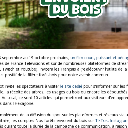
 septembre au 19 octobre prochains,
un film court, puissant et péd
es de France Télévisions et sur de nombreuses plateformes de stre
, Twitch et Youtube), invitera les Français à (re)découvrir l'utilité de la
act positif de la filière forêt-bois pour notre avenir commun.
ot invite les spectateurs à visiter
le site dédié
pour s'informer sur les f
le, la récolte des arbres, les usages du bois ou encore les débouchés
re. Au total, ce sont 10 articles qui permettront aux visiteurs d'en appre
is dans l'Hexagone.
mplément de la diffusion du spot sur les plateformes et réseaux vi
citaire, les comptes Nos forêts envoient du bois sur
TikTok,
Instagra
s durant toute la durée de la campagne de communication, à raison 