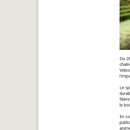
Du 28
chaîn
Video
l'imp
Le sp
durab
filiè
le bo
En co
publi
animé