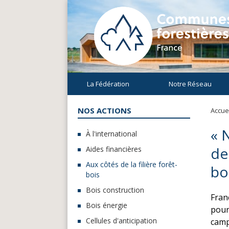
La Fédération
Notre Réseau
NOS ACTIONS
Accuei
« 
À l'international
de
Aides financières
Aux côtés de la filière forêt-
bo
bois
Bois construction
Fran
Bois énergie
pour
Cellules d'anticipation
camp