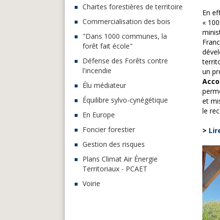
Chartes forestières de territoire
En ef
Commercialisation des bois
« 100
minis
"Dans 1000 communes, la
Franc
forêt fait école"
dével
Défense des Forêts contre
terri
l'incendie
un pr
Accom
Élu médiateur
perme
Équilibre sylvo-cynégétique
et mi
le re
En Europe
Foncier forestier
>
Lir
Gestion des risques
Plans Climat Air Énergie
Territoriaux - PCAET
Voirie