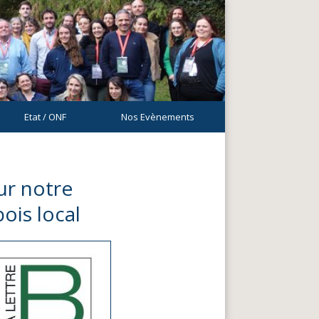
Etat / ONF
Nos Evènements
sur notre
ois local