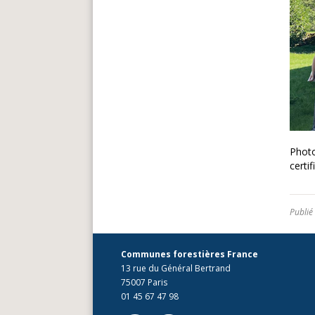
Photo
certi
Publié
Communes forestières France
13 rue du Général Bertrand
75007 Paris
01 45 67 47 98