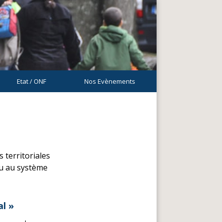
Etat / ONF
Nos Evènements
 territoriales
ou au système
al »