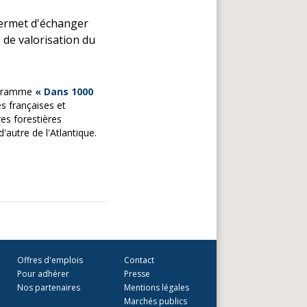
permet d'échanger
 de valorisation du
rogramme
« Dans 1000
s françaises et
res forestières
'autre de l'Atlantique.
Offres d'emplois
Contact
Pour adhérer
Presse
Nos partenaires
Mentions légales
Marchés publics