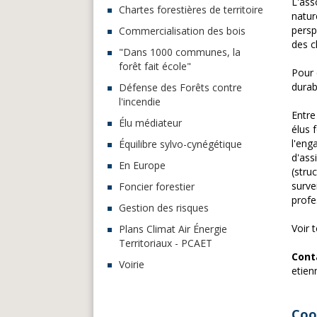
L'ass
Chartes forestières de territoire
natur
persp
Commercialisation des bois
des c
"Dans 1000 communes, la
forêt fait école"
Pour 
durab
Défense des Forêts contre
l'incendie
Entre
Élu médiateur
élus 
l'eng
Équilibre sylvo-cynégétique
d'ass
En Europe
(stru
surve
Foncier forestier
profe
Gestion des risques
Voir 
Plans Climat Air Énergie
Territoriaux - PCAET
Cont
Voirie
etien
Coo