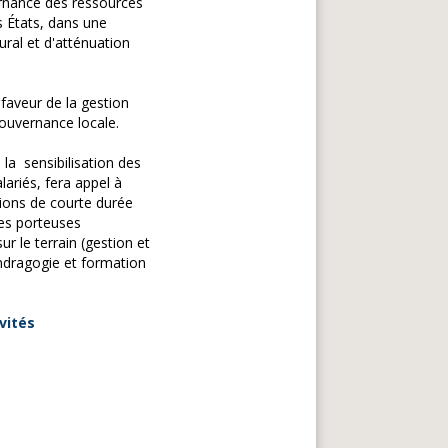
ernance des ressources
es États, dans une
ural et d'atténuation
 faveur de la gestion
gouvernance locale.
la sensibilisation des
ariés, fera appel à
ons de courte durée
res porteuses
r le terrain (gestion et
andragogie et formation
ivités