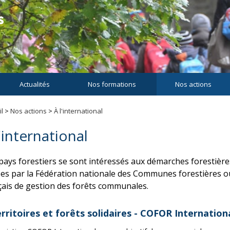
Actualités
Nos formations
Nos actions
l
>
Nos actions
>
À l'international
l'international
pays forestiers se sont intéressés aux démarches forestières
iées par la Fédération nationale des Communes forestières 
çais de gestion des forêts communales.
rritoires et forêts solidaires - COFOR Internation