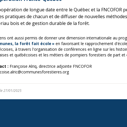
oopération de longue date entre le Québec et la FNCOFOR 
les pratiques de chacun et de diffuser de nouvelles méthodes
riau bois et de gestion durable de la forêt.
iens ont aussi permis de donner une dimension internationale au p
unes, la forêt fait école »
en favorisant le rapprochement d'école
coises, à travers l'organisation de conférences en ligne sur les histoi
aises et québécoises et les métiers de pompiers forestiers de part et d
act :
Françoise Alriq, directrice adjointe FNCOFOR
ncoise.alric@communesforestieres.org
 le 27/01/2025