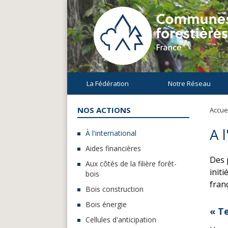
La Fédération
Notre Réseau
NOS ACTIONS
Accuei
A 
À l'international
Aides financières
Des 
Aux côtés de la filière forêt-
init
bois
fran
Bois construction
Bois énergie
« Te
Cellules d'anticipation