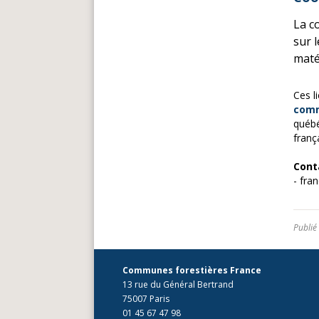
La c
sur 
maté
Ces l
comm
québé
franç
Cont
- fra
Publié
Communes forestières France
13 rue du Général Bertrand
75007 Paris
01 45 67 47 98