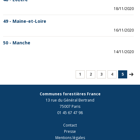
18/11/2020
49 - Maine-et-Loire
16/11/2020
50 - Manche
14/11/2020
1
2
3
4
5
Communes forestières France
13 rue du Général Bertrand
75007 Paris
01 45 67 47 98
Contact
Presse
Mentions légales