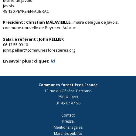
Mairie de Javols
Javols
48 130 PEYRE-EN-AUBRAC
Président : Christian
MALAVIEILLE
,
maire délégué de Javols,
commune nouvelle de Peyre en Aubrac
Salarié référent
: John PELLIER
06 13 55 09 10
john.pellier@communesforestieres.org
En savoir plus : cliquez
ici
Communes forestières France
13 rue du Général Bertrand
75007 Paris
01 45 67 47 98
Contact
Presse
Mentions légales
Marchés publics