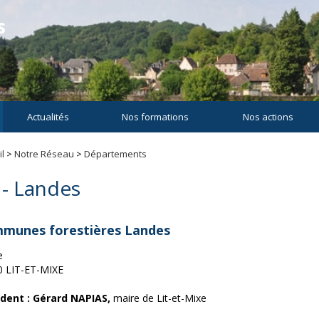
Actualités
Nos formations
Nos actions
l
>
Notre Réseau
>
Départements
 - Landes
munes forestières Landes
e
0 LIT-ET-MIXE
ident : Gérard NAPIAS,
maire de Lit-et-Mixe