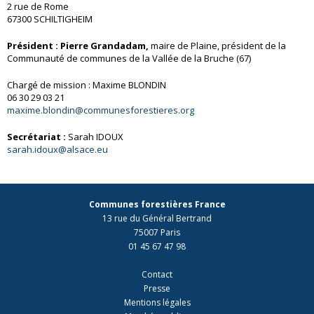
2 rue de Rome
67300 SCHILTIGHEIM
Président : Pierre Grandadam,
maire de Plaine, président de la
Communauté de communes de la Vallée de la Bruche (67)
Chargé de mission : Maxime BLONDIN
06 30 29 03 21
maxime.blondin@communesforestieres.org
Secrétariat :
Sarah IDOUX
sarah.idoux@alsace.eu
Communes forestières France
13 rue du Général Bertrand
75007 Paris
01 45 67 47 98
Contact
Presse
Mentions légales