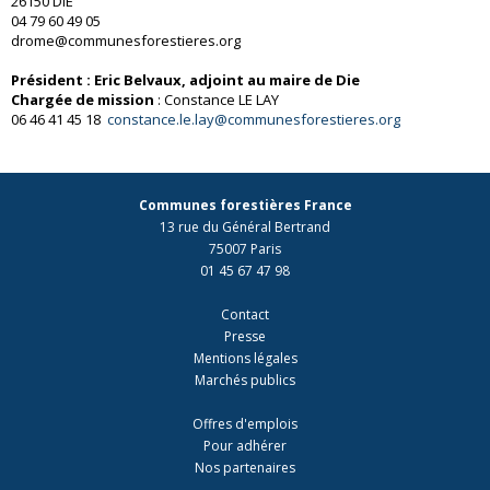
26150 DIE
04 79 60 49 05
drome@communesforestieres.org
Président : Eric Belvaux, adjoint au maire de Die
Chargée de mission
: Constance LE LAY
06 46 41 45 18
constance.le.lay@communesforestieres.org
Communes forestières France
13 rue du Général Bertrand
75007 Paris
01 45 67 47 98
Contact
Presse
Mentions légales
Marchés publics
Offres d'emplois
Pour adhérer
Nos partenaires