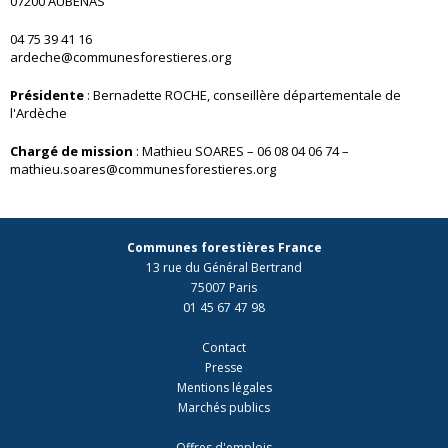
07200 AUBENAS
04 75 39 41 16
ardeche@communesforestieres.org
Présidente
: Bernadette ROCHE, conseillère départementale de
l'Ardèche
Chargé de mission
: Mathieu SOARES – 06 08 04 06 74 –
mathieu.soares@communesforestieres.org
Communes forestières France
13 rue du Général Bertrand
75007 Paris
01 45 67 47 98
Contact
Presse
Mentions légales
Marchés publics
Offres d'emplois