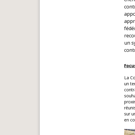
cont
appo
appr
fédé
recou
un s
contr
Focus
La C
un te
contr
souha
proxi
réuni
sur u
en co