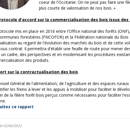
coeur de l'Occitanie. On ne peut pas faire une fil
plus courte de valorisation de nos bois. »
rotocole d'accord sur la commercialisation des bois issus des
otocole mis en place en 2016 entre l'Office national des forêts (ONF),
ommunes forestières (FNCOFOR) et la Fédération nationale du Bois 
ualisation au regard de l'évolution des marchés du bois et de cette v
sous contrat. Il permettra d'établir une feuille de route pour mener
t un cadre, des perspectives et en modernisant les procédures existan
rcialisation des produits.
ort sur la contractualisation des bois
nseil Général de l'alimentation, de l'agriculture et des espaces rurau
ntifier les freins à lever et les appuis à mobiliser pour faciliter le dé
in de la filière forêt-bois perçus comme nécessaires pour faciliter l'e
ne.
ultez ce rapport
 le 02/06/2022