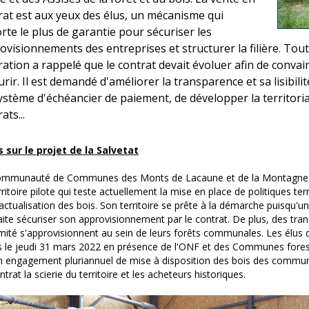
rat est aux yeux des élus, un mécanisme qui
rte le plus de garantie pour sécuriser les
ovisionnements des entreprises et structurer la filière. Tout
ration a rappelé que le contrat devait évoluer afin de convain
rir. Il est demandé d'améliorer la transparence et sa lisibili
ystème d'échéancier de paiement, de développer la territoria
ats...
 sur le projet de la Salvetat
ommunauté de Communes des Monts de Lacaune et de la Montagne 
rritoire pilote qui teste actuellement la mise en place de politiques terr
actualisation des bois. Son territoire se prête à la démarche puisqu'une 
ite sécuriser son approvisionnement par le contrat. De plus, des tra
mité s'approvisionnent au sein de leurs forêts communales. Les élus
s le jeudi 31 mars 2022 en présence de l'ONF et des Communes foresti
n engagement pluriannuel de mise à disposition des bois des commu
ntrat la scierie du territoire et les acheteurs historiques.