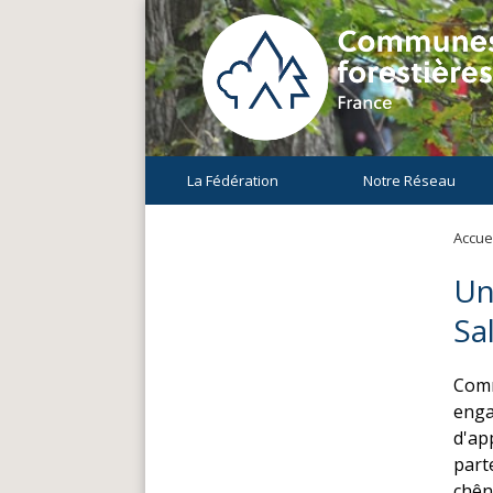
La Fédération
Notre Réseau
Accuei
Un
Sa
Comm
enga
d'ap
parte
chên