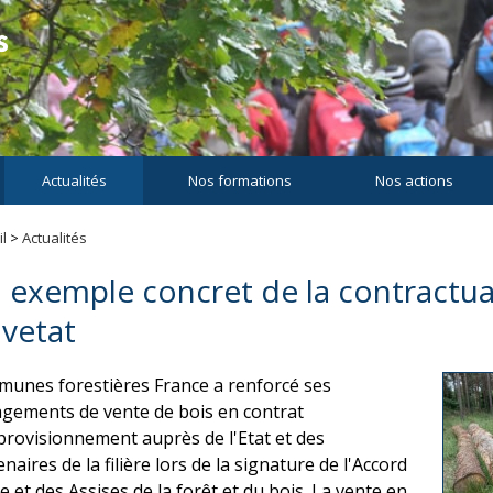
Actualités
Nos formations
Nos actions
l
>
Actualités
 exemple concret de la contractual
lvetat
unes forestières France a renforcé ses
gements de vente de bois en contrat
provisionnement auprès de l'Etat et des
naires de la filière lors de la signature de l'Accord
e et des Assises de la forêt et du bois. La vente en