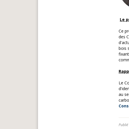
Le p
Ce pr
des C
d'act
bois 
fixan
comme
Rapp
Le Co
d'ide
au se
carbo
Cons
Publié