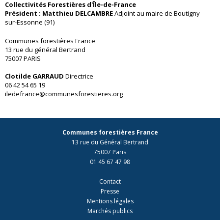
Collectivités Forestières d'Île-de-France
Président : Matthieu DELCAMBRE
Adjoint au maire de Boutigny-
sur-Essonne (91)
Communes forestières France
13 rue du général Bertrand
75007 PARIS
Clotilde GARRAUD
Directrice
06 42 54 65 19
iledefrance@communesforestieres.org
Communes forestières France
13 rue du Général Bertrand
75007 Paris
01 45 67 47 98
Contact
Presse
Mentions légales
Marchés publics