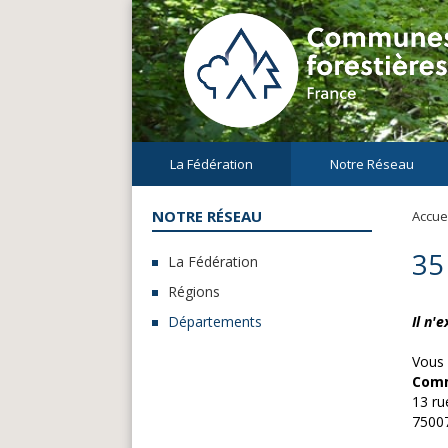
La Fédération
Notre Réseau
NOTRE RÉSEAU
Accuei
35 
La Fédération
Régions
Départements
Il n'
Vous 
Comm
13 ru
7500