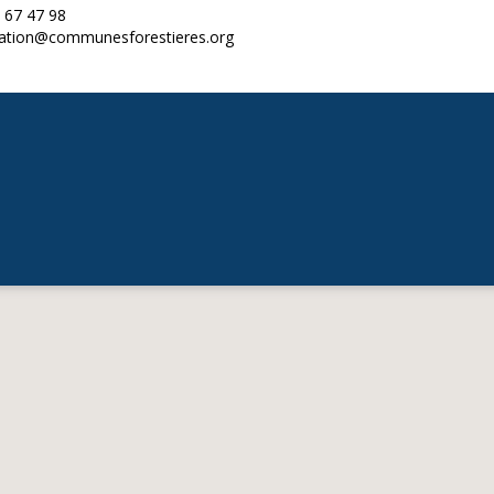
 67 47 98
ration@communesforestieres.org