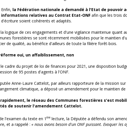
Enfin,
la Fédération nationale a demandé à l'Etat de pouvoir 
informations relatives au Contrat Etat-ONF
afin que les trois 
d'écriture soient cohérents et adaptés.
la logique de ces engagements et d'une vigilance maintenue quant au 
nes forestières se sont récemment mobilisées pour le maintien d'un
ier de qualité, au bénéfice d'ailleurs de toute la filière forêt-bois.
réforme oui, un affaiblissement, non
le cadre du projet de loi de finances pour 2021, une disposition budgé
ession de 95 postes d'agents à l'ONF.
putée Anne-Laure Cattelot, par ailleurs rapporteure de la mission sur 
angement climatique, a déposé un amendement pour le maintien de 
 rapidement, le réseau des Communes forestières s'est mobi
tés de soutenir l'amendement Cattelot.
ère
de l'examen du texte en 1
lecture, la Députée a défendu son amen
re, et a rappelé :
« nous avons besoin d'un ONF puissant. Evoquer les ag