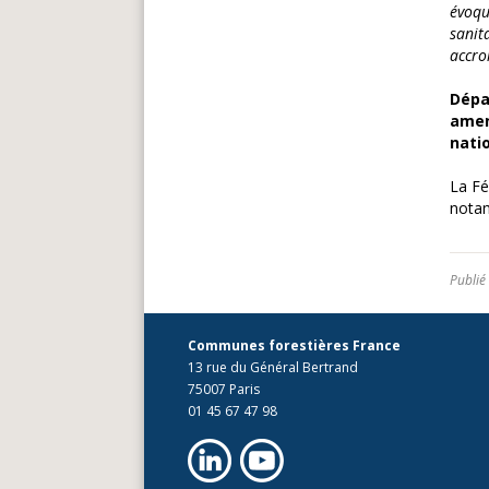
évoqu
sanit
accro
Dépa
amen
natio
La Fé
nota
Publié
Communes forestières France
13 rue du Général Bertrand
75007 Paris
01 45 67 47 98