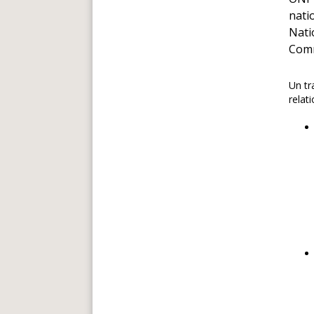
nati
Nati
Comm
Un tr
relat