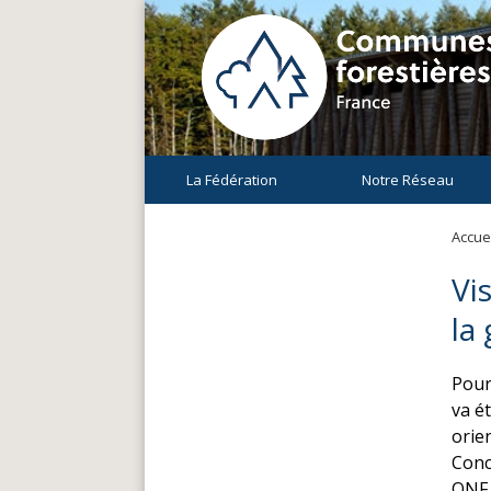
La Fédération
Notre Réseau
Accuei
Vi
la
Pour
va ét
orie
Conc
ONF 