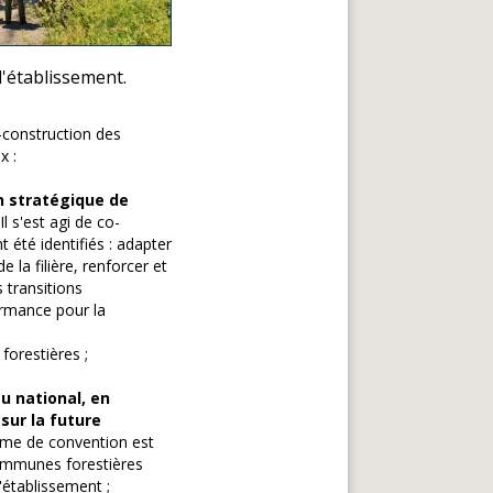
l'établissement.
-construction des
x :
an stratégique de
l s'est agi de co-
t été identifiés : adapter
la filière, renforcer et
 transitions
ormance pour la
orestières ;
u national, en
sur la future
ame de convention est
 Communes forestières
'établissement ;