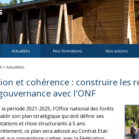
Actualités
Nos formations
Nos actions
l
>
Actualités
sion et cohérence : construire les r
 gouvernance avec l'ONF
 la période 2021-2025, l'Office national des forêts
ablir son plan stratégique qui doit définir ses
ntations et choix structurants à 5 ans.
rètement, ce plan sera adossé au Contrat Etat-
et aux conventions-cadres avec la Fédération