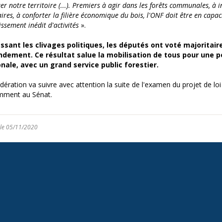
er notre territoire (...). Premiers à agir dans les forêts communales, à i
aires, à conforter la filière économique du bois, l'ONF doit être en capac
issement inédit d'activités
».
ssant les clivages politiques, les députés ont voté majoritai
dement. Ce résultat salue la mobilisation de tous pour une po
nale, avec un grand service public forestier.
dération va suivre avec attention la suite de l'examen du projet de lo
mment au Sénat.
 le 05/11/2020