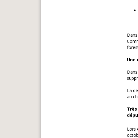
Dans 
Commu
forest
Une 
Dans 
suppr
La dé
au ch
Très
dépu
Lors 
octob