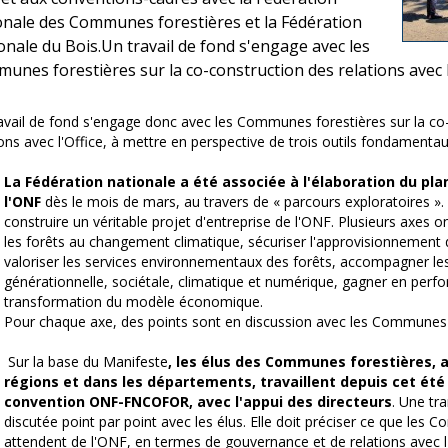
onale des Communes forestières et la Fédération
onale du Bois.Un travail de fond s'engage avec les
unes forestières sur la co-construction des relations avec 
avail de fond s'engage donc avec les Communes forestières sur la co
ions avec l'Office, à mettre en perspective de trois outils fondamentau
La Fédération nationale a été associée à l'élaboration du pl
l'ONF
dès le mois de mars, au travers de « parcours exploratoires ». I
construire un véritable projet d'entreprise de l'ONF. Plusieurs axes on
les forêts au changement climatique, sécuriser l'approvisionnement de 
valoriser les services environnementaux des forêts, accompagner les
générationnelle, sociétale, climatique et numérique, gagner en perf
transformation du modèle économique.
Pour chaque axe, des points sont en discussion avec les Communes f
Sur la base du Manifeste
, les élus des Communes forestières, a
régions et dans les départements, travaillent depuis cet été 
convention ONF-FNCOFOR, avec l'appui des directeurs
. Une tr
discutée point par point avec les élus. Elle doit préciser ce que les
attendent de l'ONF, en termes de gouvernance et de relations avec l