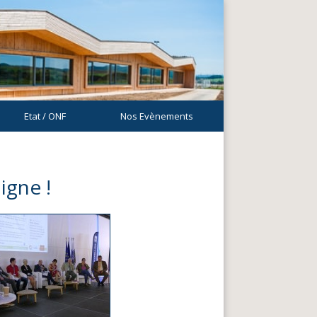
Etat / ONF
Nos Evènements
igne !