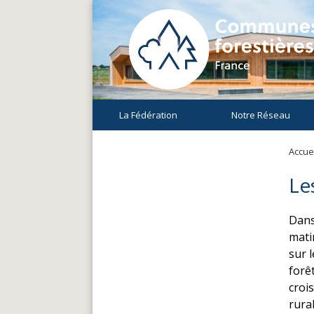
La Fédération
Notre Réseau
Accuei
Le
Dans
mati
sur 
forê
croi
rura