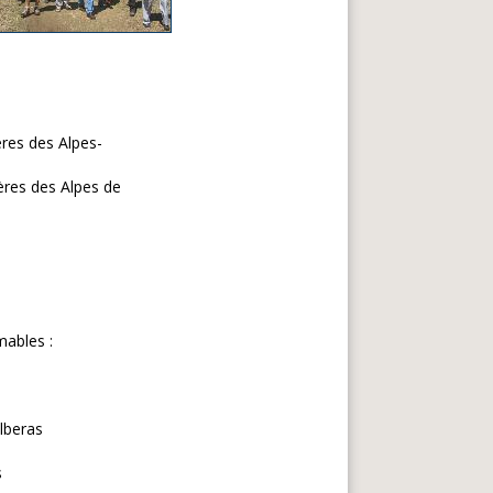
res des Alpes-
res des Alpes de
mables :
lberas
s