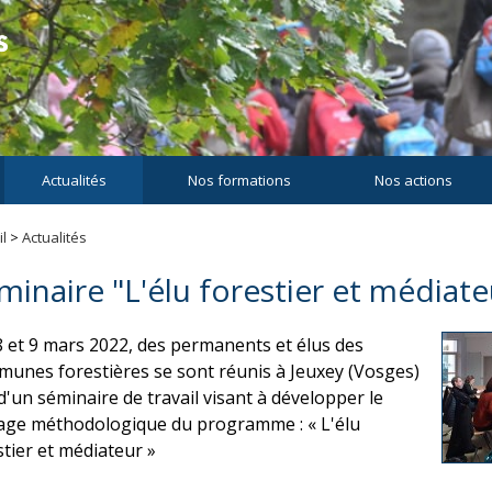
Actualités
Nos formations
Nos actions
l
>
Actualités
minaire "L'élu forestier et médiate
8 et 9 mars 2022, des permanents et élus des
unes forestières se sont réunis à Jeuxey (Vosges)
 d'un séminaire de travail visant à développer le
age méthodologique du programme : « L'élu
stier et médiateur »