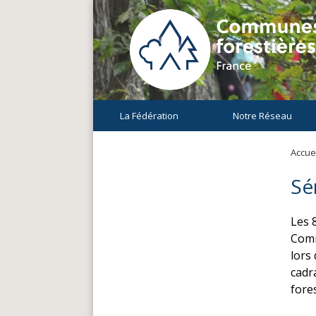
La Fédération
Notre Réseau
Accuei
Sé
Les 
Comm
lors
cadr
fore