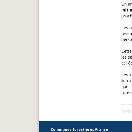
Un an
init
proch
Les r
résea
persp
Cette
les s
et l'
Les i
lien 
que l
fores
Publié
Communes forestières France