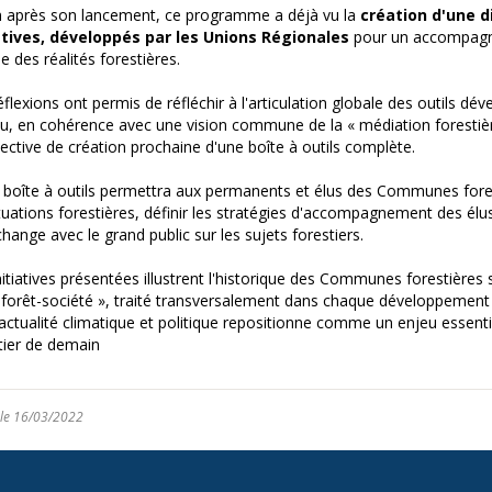
 après son lancement, ce programme a déjà vu la
création d'une di
iatives, développés par les Unions Régionales
pour un accompagn
e des réalités forestières.
éflexions ont permis de réfléchir à l'articulation globale des outils dé
u, en cohérence avec une vision commune de la « médiation forestièr
ective de création prochaine d'une boîte à outils complète.
 boîte à outils permettra aux permanents et élus des Communes fore
ituations forestières, définir les stratégies d'accompagnement des élu
échange avec le grand public sur les sujets forestiers.
nitiatives présentées illustrent l'historique des Communes forestières
« forêt-société », traité transversalement dans chaque développement 
'actualité climatique et politique repositionne comme un enjeu essen
tier de demain
 le 16/03/2022