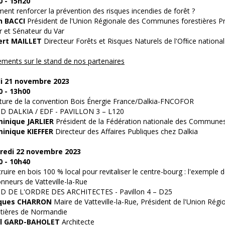
0 - 15h20
nt renforcer la prévention des risques incendies de forêt ?
n BACCI
Président de l'Union Régionale des Communes forestières P
r et Sénateur du Var
ert MAILLET
Directeur Forêts et Risques Naturels de l'Ofﬁce national
ments sur le stand de nos partenaires
i 21 novembre 2023
0 - 13h00
ture de la convention Bois Énergie France/Dalkia-FNCOFOR
D DALKIA / EDF - PAVILLON 3 – L120
inique JARLIER
Président de la Fédération nationale des Communes
inique KIEFFER
Directeur des Affaires Publiques chez Dalkia
redi 22 novembre 2023
0 - 10h40
ruire en bois 100 % local pour revitaliser le centre-bourg : l'exemple d
nneurs de Vatteville-la-Rue
D DE L'ORDRE DES ARCHITECTES - Pavillon 4 – D25
ques CHARRON
Maire de Vatteville-la-Rue, Président de l'Union Régio
tières de Normandie
l GARD-BAHOLET
Architecte