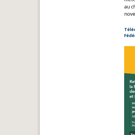
au c
nove
Télé
Fédé