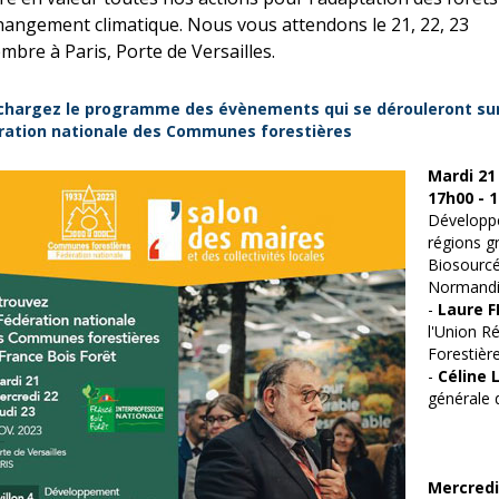
hangement climatique. Nous vous attendons le 21, 22, 23
mbre à Paris, Porte de Versailles.
chargez le programme des évènements qui se dérouleront sur 
ration nationale des Communes forestières
Mardi 21
17h00 - 
Développe
régions g
Biosourcé
Normand
-
Laure F
l'Union Ré
Forestièr
-
Céline
générale 
Mercred