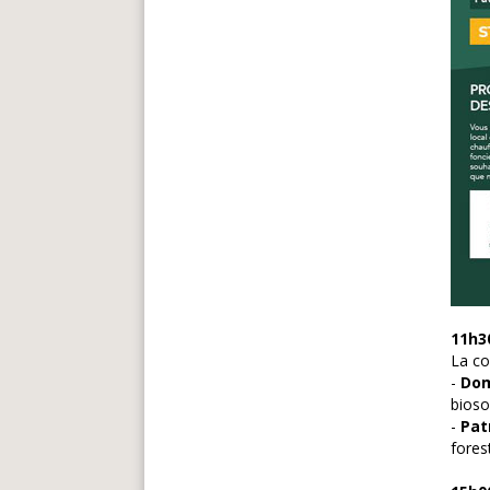
11h3
La co
-
Dom
bioso
-
Pat
fores