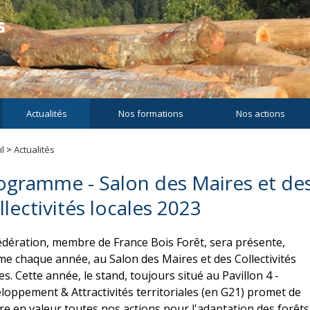
Actualités
Nos formations
Nos actions
l
>
Actualités
ogramme - Salon des Maires et de
llectivités locales 2023
édération, membre de France Bois Forêt, sera présente,
e chaque année, au Salon des Maires et des Collectivités
es. Cette année, le stand, toujours situé au Pavillon 4 -
loppement & Attractivités territoriales (en G21) promet de
re en valeur toutes nos actions pour l'adaptation des forêts