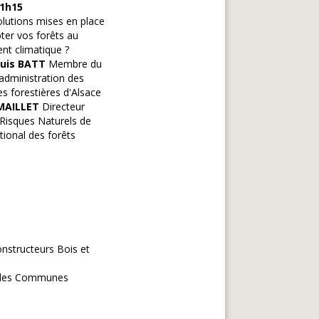
11h15
olutions mises en place
ter vos forêts au
t climatique ?
ouis BATT
Membre du
'administration des
forestières d'Alsace
MAILLET
Directeur
 Risques Naturels de
tional des forêts
onstructeurs Bois et
e des Communes