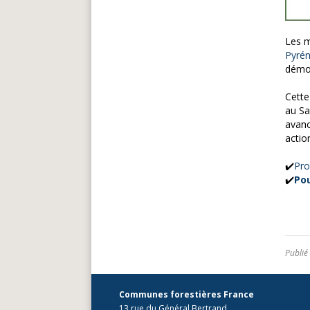
Les m
Pyré
démon
Cette
au Sa
avan
actio
✔️
Pro
✔️
Pou
Publié
Communes forestières France
13 rue du Général Bertrand