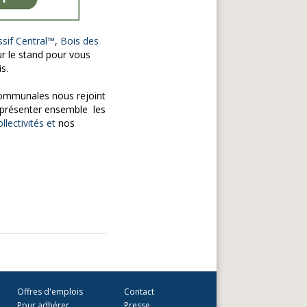
ssif Central™
,
Bois des
r le stand pour vous
s.
 communales nous rejoint
 présenter ensemble les
ollectivités et
nos
Offres d'emplois
Contact
Pour adhérer
Presse