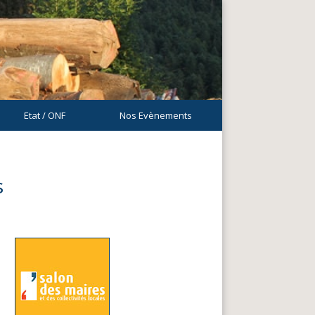
Etat / ONF
Nos Evènements
s