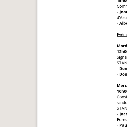
15h0
Comme
-
Jea
d'Azu
-
Alb
Evène
Mard
12h0
Signa
STAN
-
Dom
-
Dom
Merc
10h0
Const
rando
STAN
-
Jac
Fores
-
Pau