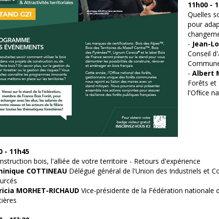
11h00 - 
Quelles s
pour adap
changemen
-
Jean-L
Conseil d
Communes 
-
Albert 
Forêts et
l'Ofﬁce na
0 - 11h45
nstruction bois, l'alliée de votre territoire - Retours d'expérience
inique COTTINEAU
Délégué général de l'Union des Industriels et C
urcés
ricia MORHET-RICHAUD
Vice-présidente de la Fédération national
tières