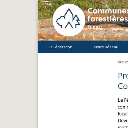
La Fédération
Notre Réseau
Accuei
Pr
Co
La F
comm
local
Déve
mett