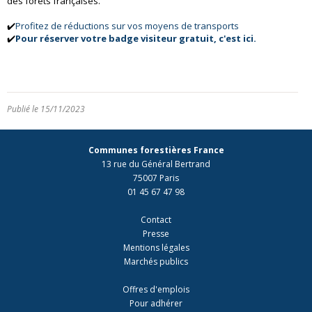
des forêts françaises.
✔️
Profitez de réductions sur vos moyens de transports
✔️
Pour réserver votre badge visiteur gratuit, c'est ici.
Publié le 15/11/2023
Communes forestières France
13 rue du Général Bertrand
75007 Paris
01 45 67 47 98
Contact
Presse
Mentions légales
Marchés publics
Offres d'emplois
Pour adhérer