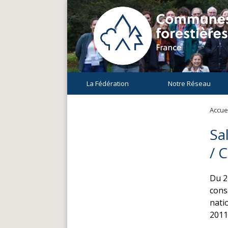
La Fédération
Notre Réseau
Accuei
Sa
/ 
Du 2
cons
nati
2011