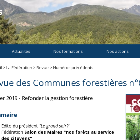
Actualités
Nos formations
Nos actions
l
>
La Fédération
>
Revue
>
Numéros précédents
vue des Communes forestières n°
ier 2019 - Refonder la gestion forestière
maire
Edito du président
"Le grand soir?"
Fédération
Salon des Maires "nos forêts au service
des citoyens"