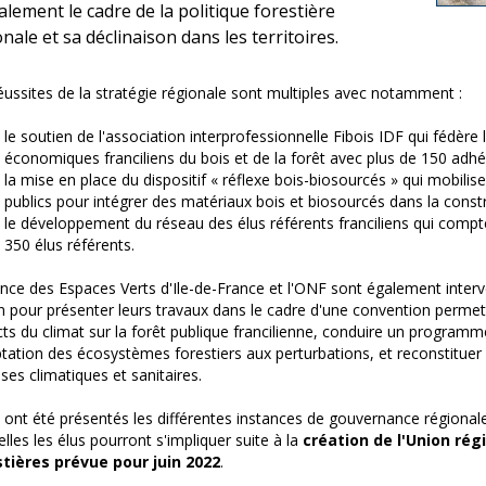
alement le cadre de la politique forestière
nale et sa déclinaison dans les territoires.
éussites de la stratégie régionale sont multiples avec notamment :
le soutien de l'association interprofessionnelle Fibois IDF qui fédère 
économiques franciliens du bois et de la forêt avec plus de 150 adhé
la mise en place du dispositif « réflexe bois-biosourcés » qui mobilis
publics pour intégrer des matériaux bois et biosourcés dans la constr
le développement du réseau des élus référents franciliens qui compt
350 élus référents.
nce des Espaces Verts d'Ile-de-France et l'ONF sont également interv
n pour présenter leurs travaux dans le cadre d'une convention permett
ts du climat sur la forêt publique francilienne, conduire un program
ptation des écosystèmes forestiers aux perturbations, et reconstituer l
ises climatiques et sanitaires.
, ont été présentés les différentes instances de gouvernance régionale
elles les élus pourront s'impliquer suite à la
création de l'Union r
stières prévue pour juin 2022
.