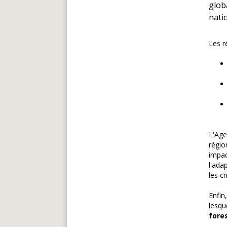
glob
natio
Les r
L'Age
régio
impac
l'ada
les cr
Enfin
lesqu
fore