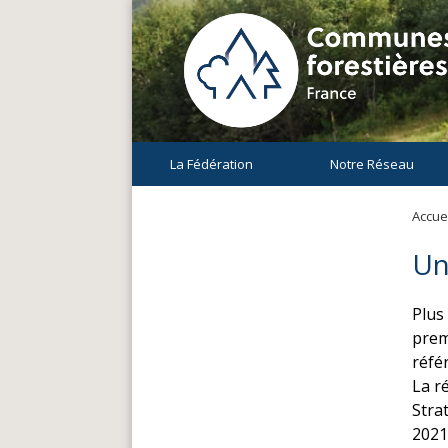
La Fédération
Notre Réseau
Accuei
Un
Plus 
prem
référ
La r
Stra
2021