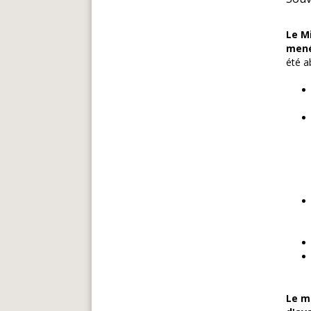
Le Mi
mené
été a
Le m