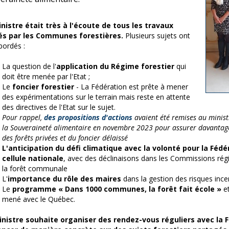
nistre était très à l'écoute de tous les travaux
s par les Communes forestières.
Plusieurs sujets ont
bordés :
La question de l'
application du Régime forestier
qui
doit être menée par l'Etat ;
Le
foncier forestier
- La Fédération est prête à mener
des expérimentations sur le terrain mais reste en attente
des directives de l'Etat sur le sujet.
Pour rappel,
des propositions d'actions
avaient été remises au ministr
la Souveraineté alimentaire en novembre 2023 pour assurer davantag
des forêts privées et du foncier délaissé
L'anticipation du défi climatique
avec la volonté pour la Fédé
cellule nationale
, avec des déclinaisons dans les Commissions rég
la forêt communale
L'
importance du rôle des maires
dans la gestion des risques ince
Le
programme « Dans 1000 communes, la forêt fait école »
et
mené avec le Québec.
inistre souhaite organiser des rendez-vous réguliers avec la F