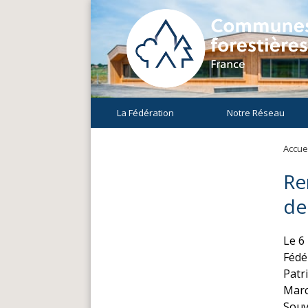
La Fédération
Notre Réseau
Accuei
Re
de
Le 6
Fédé
Patr
Marc
Souv