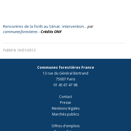
Rencontres de la forêt au Sénat : intervention...
par
communesforestieres
-
Crédits ONF
Publié le 16/01/2013
Communes forestières France
13 rue du Général Bertrand
75007 Paris
01 45 67 47 98
Contact
Presse
Mentions légales
Marchés publics
Offres d'emplois