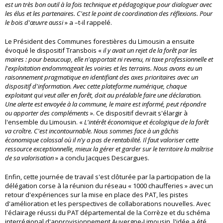
est un très bon outil à la fois technique et pédagogique pour dialoguer avec
les élus et les partenaires. C'est le point de coordination des réflexions. Pour
le bois d'œuvre aussi
» a –t-il rappelé.
Le Président des Communes forestières du Limousin a ensuite
évoqué le dispositif Transbois «
il y avait un rejet de la forêt par les
maires : pour beaucoup, elle n'apportait ni revenu, ni taxe professionnelle et
l'exploitation endommageait les voiries et les terrains. Nous avons eu un
raisonnement pragmatique en identifiant des axes prioritaires avec un
dispositif d'information. Avec cette plateforme numérique, chaque
exploitant qui veut aller en forêt, doit au préalable faire une déclaration.
Une alerte est envoyée à la commune, le maire est informé, peut répondre
ou apporter des compléments
». Ce dispositif devrait s'élargir à
l'ensemble du Limousin. «
L'intérêt économique et écologique de la forêt
va croître. C'est incontournable. Nous sommes face à un gâchis
économique colossal où il n'y a pas de rentabilité. Il faut valoriser cette
ressource exceptionnelle, mieux la gérer et garder sur le territoire la maîtrise
de sa valorisation
» a conclu Jacques Descargues.
Enfin, cette journée de travail s'est clôturée par la participation de la
délégation corse à la réunion du réseau « 1000 chaufferies » avec un
retour d'expériences sur la mise en place des PAT, les pistes
d'amélioration et les perspectives de collaborations nouvelles. Avec
l'éclairage réussi du PAT départemental de la Corrèze et du schéma
interrégional d'approvisionnement Auvergne-Limousin, l'idée a été