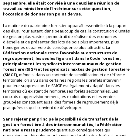
septembre, elle était conviée à une deuxième réunion de
travail au ministère de l'Intérieur sur cette question,
l'occasion de donner son point de vue.
La maîtrise du patrimoine forestier apparaît essentielle à la plupart
des élus. Pour autant, dans beaucoup de cas, la constitution d'unités
de gestion plus vastes, permettrait de réaliser des économies
d'échelle et de présenter des lots de bois plus importants, plus
homogènes et par voie de conséquence plus attractifs.
La
Fédération nationale reste favorable aux structures de
regroupement, les seules figurant dans le Code forestier,
principalement les syndicats intercommunaux de gestion
forestière (SIGF) et les syndicats mixtes de gestion forestière
(SMGF),
même si dans un contexte de simplification et de réforme
territoriale, on a vu dans certaines régions les préfets intervenir
pour leur suppression. Le SMGF est également adapté dans les
territoires où existent de nombreuses forêts sectionnales. Les
contrats d'approvisionnement, les exploitations et les ventes
groupées constituent aussi des formes de regroupement déjà
pratiquées et qu'il convient de développer.
Sans rejeter par principe la possibilité de transfert de la
gestion forestière à des intercommunalités, la Fédération
nationale reste prudente
quant aux conséquences qui
pourraient en découler pour la gestion durable des forêts : l'argent