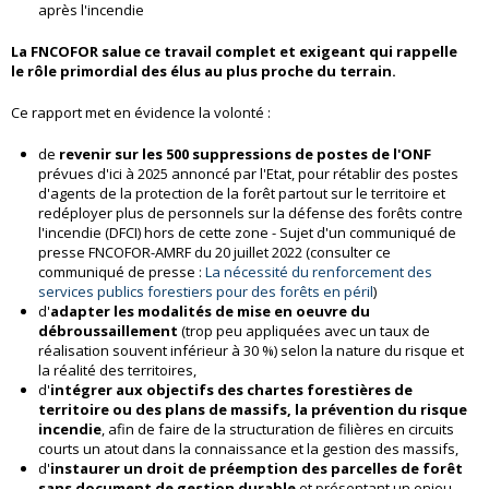
après l'incendie
La FNCOFOR salue ce travail complet et exigeant qui rappelle
le rôle primordial des élus au plus proche du terrain.
Ce rapport met en évidence la volonté :
de
revenir sur les 500 suppressions de postes de l'ONF
prévues d'ici à 2025 annoncé par l'Etat, pour rétablir des postes
d'agents de la protection de la forêt partout sur le territoire et
redéployer plus de personnels sur la défense des forêts contre
l'incendie (DFCI) hors de cette zone - Sujet d'un communiqué de
presse FNCOFOR-AMRF du 20 juillet 2022 (consulter ce
communiqué de presse :
La nécessité du renforcement des
services publics forestiers pour des forêts en péril
)
d'
adapter les modalités de mise en oeuvre du
débroussaillement
(trop peu appliquées avec un taux de
réalisation souvent inférieur à 30 %) selon la nature du risque et
la réalité des territoires,
d'
intégrer aux objectifs des chartes forestières de
territoire ou des plans de massifs, la prévention du risque
incendie
, afin de faire de la structuration de filières en circuits
courts un atout dans la connaissance et la gestion des massifs,
d'
instaurer un droit de préemption des parcelles de forêt
sans document de gestion durable
et présentant un enjeu