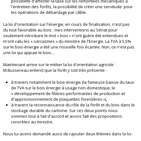
possibilité d'affecter la taxe sur les remontées mécaniques à
l'entretien des forêts, la possibilité de créer une servitude pour
les opérations de débardage par câble.
La loi d'orientation sur l'énergie, en cours de finalisation, n'est pas
du tout favorable au bois : mes interventions au Sénat pour
seulement introduire le mot « bois » n'ont guère été entendues et
m'ont valu les « sarcasmes » du ministre de l'Energie. La TVA à 5,5%
sur le bois-énergie a été une nouvelle fois écartée. Non, ce n'est pas
une loi qui appuie le bois...
Maintenant arrive sur le métier la loi d'orientation agricole :
M.Bussereau entend que la forêt y soit très présente :
à travers notamment le bois-énergie (la fameuse baisse du taux
de TVA sur le bois énergie à usage non-domestique, le
« développement de filières performantes de production et
d'approvisionnement de plaquettes forestières »),
à travers la reconnaissance du rôle de la forêt et du bois dans le
stockage durable du carbone. Sur ces deux points nous
sommes tout à fait d'accord et avons fait des propositions
concrètes au ministre.
Nous lui avons demandé aussi de rajouter deux thèmes dans la loi :