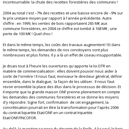
incontournable: la chute des recettes forestières des communes !
2004 au total c'est –7% des recettes et une baisse encore de –9% sur
le prix unitaire moyen par rapport à l'année précédente. Autre
chiffre : en 1999, les ventes de bois rapportaient 265 M€ aux
commune forestières, en 2004 ce chiffre est tombé à 168 M€ ; une
perte de 100 M€ ! Quel choc !
Et dans le même temps, les coûts des travaux augmentent ! Et dans
le même temps, les demandes de nos concitoyens sont plus
nombreuses et plus fortes. Il y a là un effet de ciseau insupportable.
Je disais tout à l'heure les ouvertures qu'apporte la loi DTR en
matière de commercialisation : elles doivent pouvoir nous aider à
sortir de l'ornière ! Il nous faut, monsieur le directeur général, définir
ensemble, dans le dialogue, la façon de les utiliser. Il nous faut
revoir ensemble la place des élus dans le processus de décision. Et
il importe que la grande maison ONF prenne pleinement en compte
les demandes des communes forestières et se donne les moyens
d'y répondre. Signe fort, confirmation de cet engagement, la
concrétisation pourrait en être la transformation pour l'après 2006
du contrat bipartite Etat/ONF en un contrat tripartite
Etat/ONF/FNCOFOR.
Au-delà, la question se pose du devenir de la forêt. A lui seul, le bois