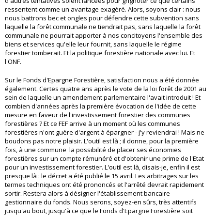
d'autres tentatives soient lancées pour grignoter ce que certains
ressentent comme un avantage exagéré. Alors, soyons clair : nous
nous battrons bec et ongles pour défendre cette subvention sans
laquelle la forêt communale ne tiendrait pas, sans laquelle la forêt
communale ne pourrait apporter à nos concitoyens l'ensemble des
biens et services qu'elle leur fournit, sans laquelle le régime
forestier tomberait. Et la politique forestière nationale avec lui. Et
l'ONF.
Sur le Fonds d'Epargne Forestière, satisfaction nous a été donnée
également. Certes quatre ans après le vote de la loi forêt de 2001 au
sein de laquelle un amendement parlementaire l'avait introduit ! Et
combien d'années après la première évocation de l'idée de cette
mesure en faveur de l'investissement forestier des communes
forestières ? Et ce FEF arrive à un moment où les communes
forestières n'ont guère d'argent à épargner - j'y reviendrai ! Mais ne
boudons pas notre plaisir. L'outil est là ; il donne, pour la première
fois, à une commune la possibilité de placer ses économies
forestières sur un compte rémunéré et d'obtenir une prime de l'Etat
pour un investissement forestier. L'outil est là, disais-je, enfin il est
presque là : le décret a été publié le 15 avril. Les arbitrages sur les
termes techniques ont été prononcés et l'arrêté devrait rapidement
sortir. Restera alors à désigner l'établissement bancaire
gestionnaire du fonds. Nous serons, soyez-en sûrs, très attentifs
jusqu'au bout, jusqu'à ce que le Fonds d'Epargne Forestière soit