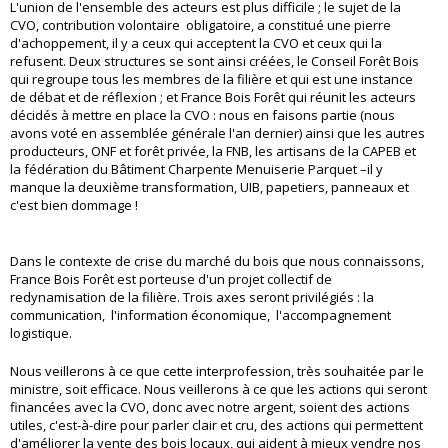
L'union de l'ensemble des acteurs est plus difficile ; le sujet de la
CVO, contribution volontaire obligatoire, a constitué une pierre
d'achoppement, il y a ceux qui acceptent la CVO et ceux qui la
refusent. Deux structures se sont ainsi créées, le Conseil Forêt Bois
qui regroupe tous les membres de la filière et qui est une instance
de débat et de réflexion ; et France Bois Forêt qui réunit les acteurs
décidés à mettre en place la CVO : nous en faisons partie (nous
avons voté en assemblée générale l'an dernier) ainsi que les autres
producteurs, ONF et forêt privée, la FNB, les artisans de la CAPEB et
la fédération du Bâtiment Charpente Menuiserie Parquet –il y
manque la deuxième transformation, UIB, papetiers, panneaux et
c'est bien dommage !
Dans le contexte de crise du marché du bois que nous connaissons,
France Bois Forêt est porteuse d'un projet collectif de
redynamisation de la filière. Trois axes seront privilégiés : la
communication, l'information économique, l'accompagnement
logistique.
Nous veillerons à ce que cette interprofession, très souhaitée par le
ministre, soit efficace. Nous veillerons à ce que les actions qui seront
financées avec la CVO, donc avec notre argent, soient des actions
utiles, c'est-à-dire pour parler clair et cru, des actions qui permettent
d'améliorer la vente des bois locaux, qui aident à mieux vendre nos