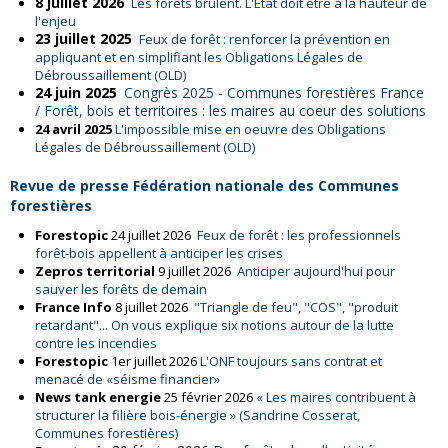
8 juillet 2026
Les forêts brûlent. L'État doit être à la hauteur de
l'enjeu
23 juillet 2025
Feux de forêt : renforcer la prévention en
appliquant et en simplifiant les Obligations Légales de
Débroussaillement (OLD)
24 juin 2025
Congrès 2025 - Communes forestières France
/ Forêt, bois et territoires : les maires au coeur des solutions
24 avril 2025
L'impossible mise en oeuvre des Obligations
Légales de Débroussaillement (OLD)
Revue de presse Fédération nationale des Communes
forestières
Forestopic
24 juillet 2026
Feux de forêt : les professionnels
forêt-bois appellent à anticiper les crises
Zepros territorial
9 juillet 2026
Anticiper aujourd'hui pour
sauver les forêts de demain
France Info
8 juillet 2026
"Triangle de feu", "COS", "produit
retardant"... On vous explique six notions autour de la lutte
contre les incendies
Forestopic
1er juillet 2026
L'ONF toujours sans contrat et
menacé de «séisme financier»
News tank energie
25 février 2026
« Les maires contribuent à
structurer la filière bois-énergie » (Sandrine Cosserat,
Communes forestières)