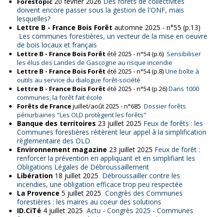
20 février 2026
Des forêts de collectivités
Forestopic
doivent encore passer sous la gestion de l'ONF, mais
lesquelles?
Lettre B - France Bois Forêt
automne 2025 - n°55 (p.13)
Les communes forestières, un vecteur de la mise en oeuvre
de bois locaux et français
Lettre B - France Bois Forêt
été 2025 - n°54 (p.6)
Sensibiliser
les élus des Landes de Gascogne au risque incendie
Lettre B - France Bois Forêt
été 2025 - n°54 (p.8)
Une boîte à
outils au service du dialogue forêt-société
Lettre B - France Bois Forêt
été 2025 - n°54 (p.26)
Dans 1000
communes, la forêt fait école
Forêts de France
juillet/août 2025 - n°685
Dossier forêts
périurbaines "Les OLD protègent les forêts"
Banque des territoires
23 juillet 2025
Feux de forêts : les
Communes forestières réitèrent leur appel à la simplification
règlementaire des OLD
Environnement magazine
23 juillet 2025
Feux de forêt :
renforcer la prévention en appliquant et en simplifiant les
Obligations Légales de Débroussaillement
Libération
18 juillet 2025
Débroussailler contre les
incendies, une obligation efficace trop peu respectée
La Provence
5 juillet 2025
Congrès des Communes
forestières : les maires au coeur des solutions
ID.CiTé
4 juillet 2025
Actu - Congrès 2025 - Communes