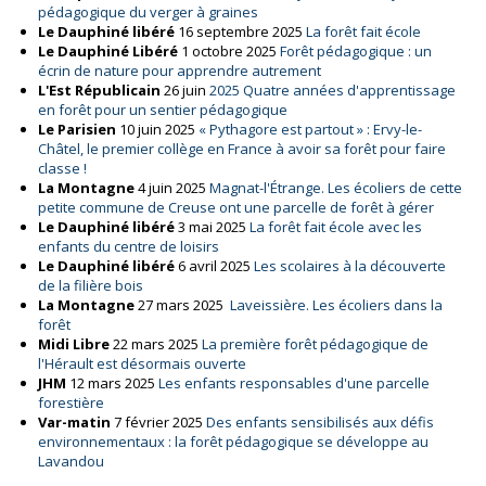
pédagogique du verger à graines
Le Dauphiné libéré
16 septembre 2025
La forêt fait école
Le Dauphiné Libéré
1 octobre 2025
Forêt pédagogique : un
écrin de nature pour apprendre autrement
L'Est Républicain
26 juin
2025 Quatre années d'apprentissage
en forêt pour un sentier pédagogique
Le Parisien
10 juin 2025
« Pythagore est partout » : Ervy-le-
Châtel, le premier collège en France à avoir sa forêt pour faire
classe !
La Montagne
4 juin 2025
Magnat-l'Étrange. Les écoliers de cette
petite commune de Creuse ont une parcelle de forêt à gérer
Le Dauphiné libéré
3 mai 2025
La forêt fait école avec les
enfants du centre de loisirs
Le Dauphiné libéré
6 avril 2025
Les scolaires à la découverte
de la filière bois
La Montagne
27 mars 2025
Laveissière. Les écoliers dans la
forêt
Midi Libre
22 mars 2025
La première forêt pédagogique de
l'Hérault est désormais ouverte
JHM
12 mars 2025
Les enfants responsables d'une parcelle
forestière
Var-matin
7 février 2025
Des enfants sensibilisés aux défis
environnementaux : la forêt pédagogique se développe au
Lavandou