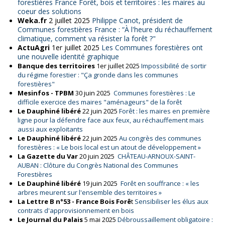
forestières France Forêt, bois et territoires : les maires au
coeur des solutions
Weka.fr
2 juillet 2025
Philippe Canot, président de
Communes forestières France : “À l'heure du réchauffement
climatique, comment va résister la forêt ?"
ActuAgri
1er juillet 2025
L
es Communes forestières ont
une nouvelle identité graphique
Banque des territoires
1er juillet 2025
Impossibilité de sortir
du régime forestier : "Ça gronde dans les communes
forestières"
Mesinfos - TPBM
30 juin 2025
Communes forestières : Le
difficile exercice des maires "aménageurs" de la forêt
Le Dauphiné libéré
22 juin 2025
Forêt : les maires en première
ligne pour la défendre face aux feux, au réchauffement mais
aussi aux exploitants
Le Dauphiné libéré
22 juin 2025
Au congrès des communes
forestières : « Le bois local est un atout de développement »
La Gazette du Var
20 juin 2025
CHÂTEAU-ARNOUX-SAINT-
AUBAN : Clôture du Congrès National des Communes
Forestières
Le Dauphiné libéré
19 juin 2025
Forêt en souffrance : « les
arbres meurent sur l'ensemble des territoires »
La Lettre B n°53 - France Bois Forê
t
Sensibiliser les élus aux
contrats d'approvisionnement en bois
Le Journal du Palais
5 mai 2025
Débroussaillement obligatoire :