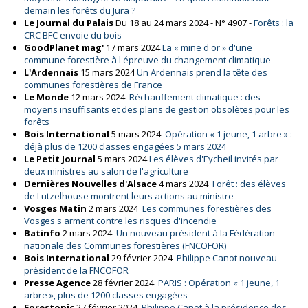
demain les forêts du Jura ?
Le Journal du Palais
Du 18 au 24 mars 2024 - N° 4907 -
Forêts : la
CRC BFC envoie du bois
GoodPlanet mag'
17 mars 2024
La « mine d'or » d'une
commune forestière à l'épreuve du changement climatique
L'Ardennais
15 mars 2024
Un Ardennais prend la tête des
communes forestières de France
Le Monde
12 mars 2024
Réchauffement climatique : des
moyens insuffisants et des plans de gestion obsolètes pour les
forêts
Bois International
5 mars 2024
Opération « 1 jeune, 1 arbre » :
déjà plus de 1200 classes engagées 5 mars 2024
Le Petit Journal
5 mars 2024
Les élèves d'Eycheil invités par
deux ministres au salon de l'agriculture
Dernières Nouvelles d'Alsace
4 mars 2024
Forêt : des élèves
de Lutzelhouse montrent leurs actions au ministre
Vosges Matin
2 mars 2024
Les communes forestières des
Vosges s'arment contre les risques d'incendie
Batinfo
2 mars 2024
Un nouveau président à la Fédération
nationale des Communes forestières (FNCOFOR)
Bois International
29 février 2024
Philippe Canot nouveau
président de la FNCOFOR
Presse Agence
28 février 2024
PARIS : Opération « 1 jeune, 1
arbre », plus de 1200 classes engagées
Forestopic
27 février 2024
Philippe Canot à la présidence des