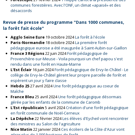
communes forestières. Avec l'ONF, un climat «apaisé» et des
désaccords
Revue de presse du programme "Dans 1000 communes,
la forêt fait école"
Agglo Seine Eure
19 octobre 2024
La forêt à l'école
Paris-Normandie
18 octobre 2024
La première forêt
pédagogique euroise a été inaugurée à Saint-Aubin-sur-Gaillon
France 3 Régions
22 juin 2024
Forêt pédagogique de
Provenchère-sur-Meuse - Voila pourquoi un chef papou s'est
rendu dans une forêt en Haute-Marne
L'Est Éclair
16 juin 2024
Forêt pédagogique de Ervy-le-Châtel - Le
collège de Ervy-le-Châtel gèrent leur propre parcelle de forêt et
espèrent un jour y faire classe
Hebdo 25
27 avril 2024
Une forêt pédagogique au coeur de
Maîche
France Bleu
25 avril 2024
Une forêt pédagogique désormais
gérée par les enfants de la commune de Caromb
L'Est républicain
5 avril 2024
Création d'une forêt pédagogique
en forêt communale de Noël-Cerneux
La Dépêche
22 février 2024
Les élèves d'Eycheil vont rencontrer
des ministres au Salon de l'agriculture
Nice Matin
22 janvier 2024
Ces écoliers de la Côte d'Azur vont
gérer plus de 1.000 hectares de forêt