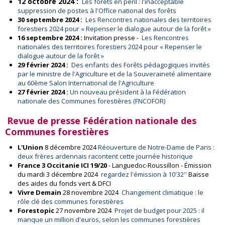
12 octobre 2024 :
Les forêts en péril : l'inacceptable
suppression de postes à l'Office national des forêts
30 septembre 2024 :
Les Rencontres nationales des territoires
forestiers 2024 pour « Repenser le dialogue autour de la forêt »
16 septembre 2024 :
Invitation presse -
Les Rencontres
nationales des territoires forestiers 2024 pour « Repenser le
dialogue autour de la forêt »
29 février 2024 :
Des enfants des Forêts pédagogiques invités
par le ministre de l'Agriculture et de la Souveraineté alimentaire
au 60ème Salon International de l'Agriculture
27 février 2024 :
Un nouveau président à la Fédération
nationale des Communes forestières (FNCOFOR)
Revue de presse Fédération nationale des
Communes forestières
L'Union
8 décembre 2024
Réouverture de Notre-Dame de Paris :
deux frères ardennais racontent cette journée historique
France 3 Occitanie ICI 19/20
- Languedoc-Roussillon - Émission
du mardi 3 décembre 2024
regardez l'émission à 10'32''
Baisse
des aides du fonds vert & DFCI
Vivre Demain
28 novembre 2024
Changement climatique : le
rôle clé des communes forestières
Forestopic
27 novembre 2024
Projet de budget pour 2025 : il
manque un million d'euros, selon les communes forestières