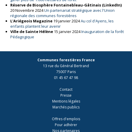
Réserve de Biosphère Fontainebleau-Gâtinais (LinkedIn)
20
Novembre 2024
Un partenariat stratégique avec l'Union
régionale des communes forestières
L'Ariégeois Magazine
19 janvier 2024
Au col d'Ayens, les
enfants plantent leur avenir
Ville de Sainte Hélène
15 janvier 2024
Inauguration de la forêt
Pédagogique
Communes forestières France
13 rue du Général Bertrand
75007 Paris
01 45 67 47 98
Contact
Presse
Mentions légales
Marchés publics
Offres d'emplois
Pour adhérer
Nos partenaires