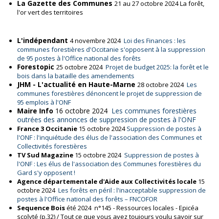
La Gazette des Communes
21 au 27 octobre 2024 La forêt,
l'or vert des territoires
L'indépendant
4 novembre 2024
Loi des Finances : les
communes forestières d'Occitanie s'opposent à la suppression
de 95 postes à l'Office national des forêts
Forestopic
25 octobre 2024
Projet de budget 2025: la forêt et le
bois dans la bataille des amendements
JHM - L'actualité en Haute-Marne
28 octobre 2024
Les
communes forestières dénoncent le projet de suppression de
95 emplois à l'ONF
Maire Info
16 octobre 2024
Les communes forestières
outrées des annonces de suppression de postes à l'ONF
France 3 Occitanie
15 octobre 2024
Suppression de postes à
l'ONF : l'inquiétude des élus de l'association des Communes et
Collectivités forestières
TV Sud Magazine
15 octobre 2024
Suppression de postes à
l'ONF : Les élus de l'association des Communes forestières du
Gard s'y opposent !
Agence départementale d'Aide aux Collectivités locale
15
octobre 2024
Les forêts en péril : l'inacceptable suppression de
postes à l'Office national des forêts – FNCOFOR
Sequence Bois
été 2024 n°145 - Ressources locales - Epicéa
scolyté (p.32) / Tout ce que vous avez toujours voulu savoir sur