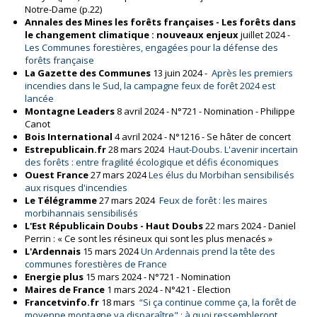
Notre-Dame (p.22)
Annales des Mines les forêts françaises - Les forêts dans
le changement climatique : nouveaux enjeux
juillet 2024 -
Les Communes forestières, engagées pour la défense des
forêts française
La Gazette des Communes
13 juin 2024 -
Après les premiers
incendies dans le Sud, la campagne feux de forêt 2024 est
lancée
Montagne Leaders
8 avril 2024 - N°721 - Nomination - Philippe
Canot
Bois International
4 avril 2024 - N°1216 -
Se hâter de concert
Estrepublicain.fr
28 mars 2024
Haut-Doubs. L'avenir incertain
des forêts : entre fragilité écologique et défis économiques
Ouest France
27 mars 2024
Les élus du Morbihan sensibilisés
aux risques d'incendies
Le Télégramme
27 mars 2024
Feux de forêt : les maires
morbihannais sensibilisés
L'Est Républicain Doubs - Haut Doubs
22 mars 2024 -
Daniel
Perrin : « Ce sont les résineux qui sont les plus menacés »
L'Ardennais
15 mars 2024
Un Ardennais prend la tête des
communes forestières de France
Energie plus
15 mars 2024 - N°721 - Nomination
Maires de France
1 mars 2024 - N°421 - Election
Francetvinfo.fr
18 mars
“Si ça continue comme ça, la forêt de
moyenne montagne va disparaître" : à quoi ressembleront