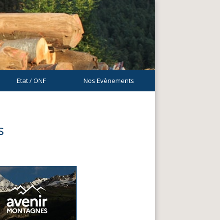
Etat / ONF
Nos Evènements
s