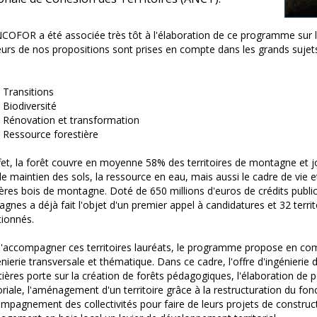
COFOR a été associée très tôt à l'élaboration de ce programme sur le
eurs de nos propositions sont prises en compte dans les grands sujets 
Transitions
Biodiversité
Rénovation et transformation
Ressource forestière
fet, la forêt couvre en moyenne 58% des territoires de montagne et j
le maintien des sols, la ressource en eau, mais aussi le cadre de vie 
lières bois de montagne. Doté de 650 millions d'euros de crédits public
gnes a déjà fait l'objet d'un premier appel à candidatures et 32 territ
tionnés.
d'accompagner ces territoires lauréats, le programme propose en co
énierie transversale et thématique. Dans ce cadre, l'offre d'ingénier
tières porte sur la création de forêts pédagogiques, l'élaboration de po
toriale, l'aménagement d'un territoire grâce à la restructuration du fonc
ompagnement des collectivités pour faire de leurs projets de construc