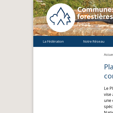
La Fédération
Notre Réseau
Accuei
Pl
co
Le P
vise
une 
spéci
Nati