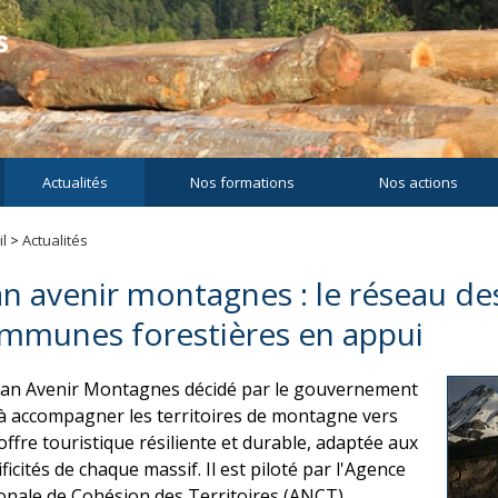
Actualités
Nos formations
Nos actions
l
>
Actualités
an avenir montagnes : le réseau de
mmunes forestières en appui
lan Avenir Montagnes décidé par le gouvernement
 à accompagner les territoires de montagne vers
offre touristique résiliente et durable, adaptée aux
ficités de chaque massif. Il est piloté par l'Agence
onale de Cohésion des Territoires (ANCT).