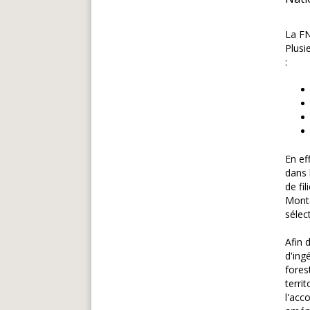
La FN
Plusi
:
En ef
dans 
de fi
Monta
sélec
Afin 
d'ing
fores
terri
l'acc