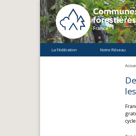
La Fédération
Notre Réseau
Accuei
De
le
Fran
gratu
cycl