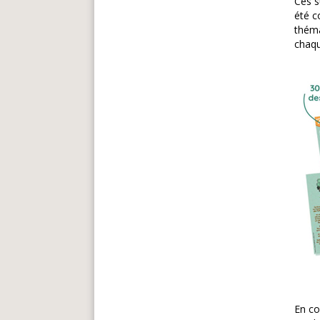
Ces s
été c
théma
chaq
En c