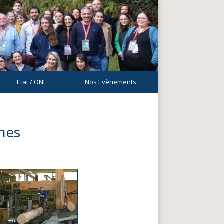
Etat / ONF
Nos Evènements
nes
s