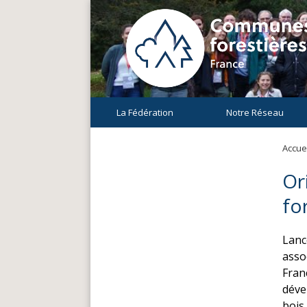
La Fédération
Notre Réseau
Accuei
Or
fo
Lancé
asso
Fran
déve
bois.