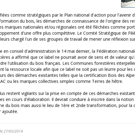
ifiées comme stratégiques par le Plan national d'action pour l'avenir d
formation du bois, les démarches de connaissance de l'origine des re
es marques nationales et/ou régionales ont été fléchées comme por
oppement d'une offre plus compétitive. Le Comité Stratégique de Filiè
illeurs chargé l'un de ses groupes de travail de mener une réflexion sur
e en conseil d'administration le 14 mai dernier, la Fédération natio
tières a affirmé que ce label ne pourrait avoir de sens et de valeur qu'
dre l'utilisation du bois français. Les Communes forestières interpellen
sent la ressource locale afin que ce label ne soit pas un leurre pour les 
leurs des démarches existantes telles que la certification Bois des Alp
C ou les marques collectives simples comme Terres de hêtre.
lus restent vigilants sur la prise en compte de ces démarches existant
es en cours d'élaboration. Il devrait conduire à inscrire dans la notion
gine du bois mais aussi le lieu de 1ère et 2nde transformation, pour la 
r ajoutée.
 le 27/05/2014