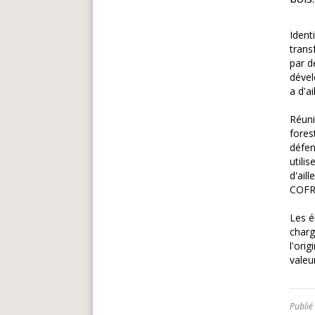
Ident
trans
par d
dével
a d'a
Réuni
fores
défen
utili
d'ail
COFRA
Les é
charg
l'ori
valeu
Publié