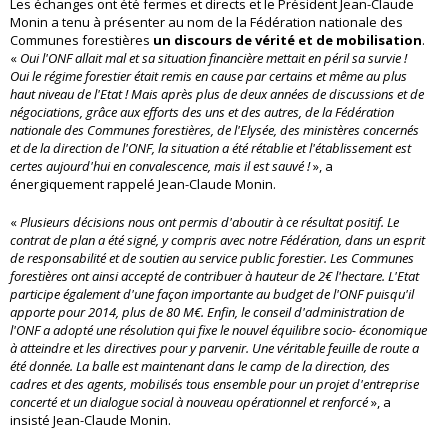
Les échanges ont été fermes et directs et le Président Jean-Claude
Monin a tenu à présenter au nom de la Fédération nationale des
Communes forestières
un discours de vérité et de mobilisation
.
«
Oui l'ONF allait mal et sa situation financière mettait en péril sa survie !
Oui le régime forestier était remis en cause par certains et même au plus
haut niveau de l'Etat ! Mais après plus de deux années de discussions et de
négociations, grâce aux efforts des uns et des autres, de la Fédération
nationale des Communes forestières, de l'Elysée, des ministères concernés
et de la direction de l'ONF, la situation a été rétablie et l'établissement est
certes aujourd'hui en convalescence, mais il est sauvé !
», a
énergiquement rappelé Jean-Claude Monin.
«
Plusieurs décisions nous ont permis d'aboutir à ce résultat positif. Le
contrat de plan a été signé, y compris avec notre Fédération, dans un esprit
de responsabilité et de soutien au service public forestier. Les Communes
forestières ont ainsi accepté de contribuer à hauteur de 2€ l'hectare. L'Etat
participe également d'une façon importante au budget de l'ONF puisqu'il
apporte pour 2014, plus de 80 M€. Enfin, le conseil d'administration de
l'ONF a adopté une résolution qui fixe le nouvel équilibre socio- économique
à atteindre et les directives pour y parvenir. Une véritable feuille de route a
été donnée. La balle est maintenant dans le camp de la direction, des
cadres et des agents, mobilisés tous ensemble pour un projet d'entreprise
concerté et un dialogue social à nouveau opérationnel et renforcé
», a
insisté Jean-Claude Monin.