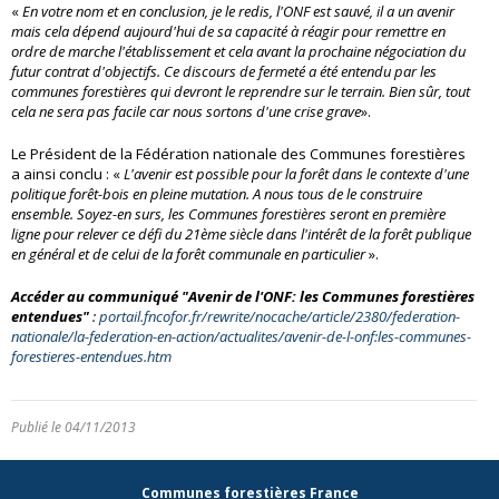
«
En votre nom et en conclusion, je le redis, l'ONF est sauvé, il a un avenir
mais cela dépend aujourd'hui de sa capacité à réagir pour remettre en
ordre de marche l'établissement et cela avant la prochaine négociation du
futur contrat d'objectifs. Ce discours de fermeté a été entendu par les
communes forestières qui devront le reprendre sur le terrain. Bien sûr, tout
cela ne sera pas facile car nous sortons d'une crise grave
».
Le Président de la Fédération nationale des Communes forestières
a ainsi conclu : «
L'avenir est possible pour la forêt dans le contexte d'une
politique forêt-bois en pleine mutation. A nous tous de le construire
ensemble. Soyez-en surs, les Communes forestières seront en première
ligne pour relever ce défi du 21ème siècle dans l'intérêt de la forêt publique
en général et de celui de la forêt communale en particulier
».
Accéder au communiqué "Avenir de l'ONF: les Communes forestières
entendues"
:
portail.fncofor.fr/rewrite/nocache/article/2380/federation-
nationale/la-federation-en-action/actualites/avenir-de-l-onf:les-communes-
forestieres-entendues.htm
Publié le 04/11/2013
Communes forestières France