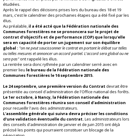
étudiées.
Après le rappel des décisions prises lors du bureau des 18 et 19
mars, c'est le calendrier des prochaines étapes qui a été fixé par les
élus.
Au préalable,
il a été acté que la Fédération nationale des
Communes forestières ne se prononcera sur le projet de
contrat d'objectifs et de performance (COP) que lorsqu'elle
sera en capacité de porter un jugement sur son équilibre
global :
"on ne peut saucissonner le contrat en portant le débat sur telles
ou telles mesures et annoncer un accord partiel. L'accord sera global ou ne
sera pas"
ont rappelé les élus.
La rentrée sera donc rythmée par un calendrier serré avec en
premier lieu
le bureau de la Fédération nationale des
Communes forestières le 16 septembre 2015.
Le 24 septembre, une première version du Contrat
devrait être
présentée au conseil d'administration de l'Office national des forêts.
Le 1er octobre, à Nancy, la Fédération nationale des
Communes forestières réunira son conseil d'administratio
n
pour recueillir l'avis des administrateurs.
L'assemblée générale qui suivra devra préciser les conditions
d'une validation éventuelle du contrat.
Les administrateurs lors
des conseils d'administration de janvier et de juin 2015 ont déjà
précisé les points qui pourraient constituer un blocage de la
négociation.