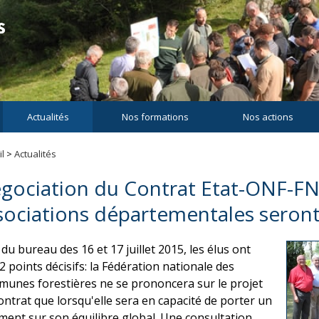
Actualités
Nos formations
Nos actions
l
>
Actualités
gociation du Contrat Etat-ONF-FN
sociations départementales seront
du bureau des 16 et 17 juillet 2015, les élus ont
2 points décisifs: la Fédération nationale des
unes forestières ne se prononcera sur le projet
ontrat que lorsqu'elle sera en capacité de porter un
ment sur son équilibre global. Une consultation