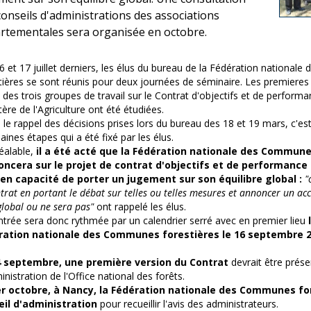
conseils d'administrations des associations
rtementales sera organisée en octobre.
6 et 17 juillet derniers, les élus du bureau de la Fédération nationa
tières se sont réunis pour deux journées de séminaire. Les premieres
 des trois groupes de travail sur le Contrat d'objectifs et de performa
tère de l'Agriculture ont été étudiées.
 le rappel des décisions prises lors du bureau des 18 et 19 mars, c'est
aines étapes qui a été fixé par les élus.
éalable,
il a été acté que la Fédération nationale des Commune
oncera sur le projet de contrat d'objectifs et de performance 
 en capacité de porter un jugement sur son équilibre global :
"
ntrat en portant le débat sur telles ou telles mesures et annoncer un acc
global ou ne sera pas"
ont rappelé les élus.
ntrée sera donc rythmée par un calendrier serré avec en premier lieu
ration nationale des Communes forestières le 16 septembre 2
4 septembre, une première version du Contrat
devrait être prése
inistration de l'Office national des forêts.
er octobre, à Nancy, la Fédération nationale des Communes fo
eil d'administratio
n
pour recueillir l'avis des administrateurs.