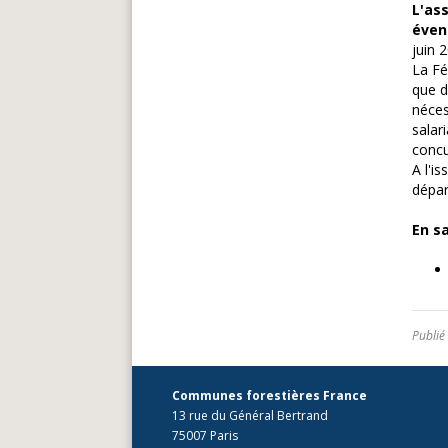
L'as
éven
juin 
La Fé
que d
néces
salar
concu
A l'i
dépar
En sa
Publié
Communes forestières France
13 rue du Général Bertrand
75007 Paris