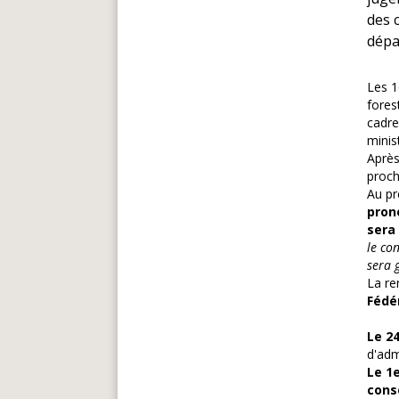
des 
dépa
Les 1
fores
cadre
minis
Après
proch
Au pr
pron
sera
le co
sera 
La re
Fédé
Le 2
d'adm
Le 1
cons