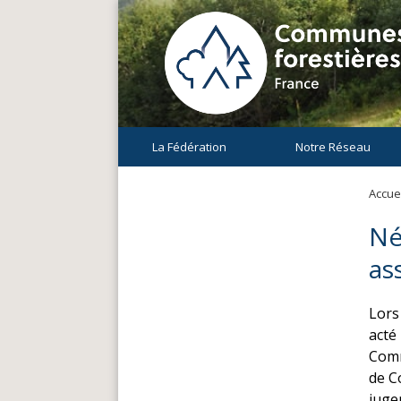
La Fédération
Notre Réseau
Accuei
Né
as
Lors 
acté 
Comm
de C
juge