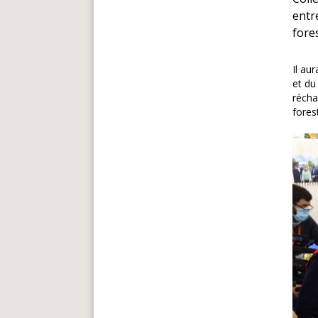
entr
fores
Il au
et du
récha
fores