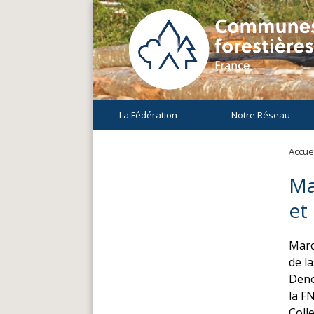
La Fédération
Notre Réseau
Accuei
Ma
et
Marc
de la
Deno
la F
Coll