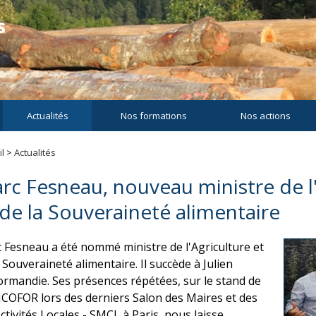
Actualités
Nos formations
Nos actions
l
>
Actualités
rc Fesneau, nouveau ministre de l'
 de la Souveraineté alimentaire
 Fesneau a été nommé ministre de l'Agriculture et
 Souveraineté alimentaire. Il succède à Julien
rmandie. Ses présences répétées, sur le stand de
NCOFOR lors des derniers Salon des Maires et des
ectivités Locales - SMCL à Paris, nous laisse