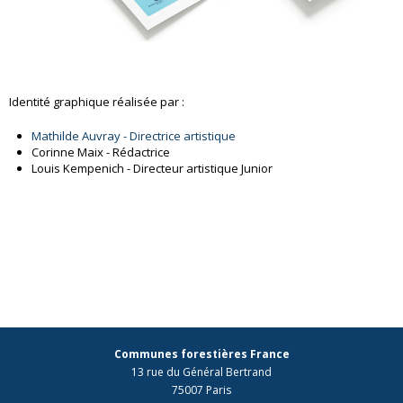
Identité graphique réalisée par :
Mathilde Auvray - Directrice artistique
Corinne Maix - Rédactrice
Louis Kempenich - Directeur artistique Junior
cales, intérêt
général »
Accompagnant ce nouveau logo, la signature « Forêts locales, intérêt
général » incarne à la fois l'ancrage territorial des collectivités
forestières et leur engagement au service d'une cause universelle.
Facile à retenir grâce à son jeu d'assonance, cette phrase résume
l'essence même des actions de la Fédération.
Communes forestières France
13 rue du Général Bertrand
75007 Paris