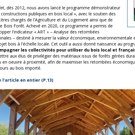
fet, dès 2012, nous avons lancé le programme démonstrateur
 constructions publiques en bois local », avec le soutien des
tères chargés de l'Agriculture et du Logement ainsi que de
e Bois Forêt. Achevé en 2020, ce programme a permis de
opper l'indicateur « ART » – Analyse des retombées
toriales – destiné à mesurer la valeur économique, environnementale 
ojet bois à l'échelle locale. Cet outil a aussi donné naissance au pro
pagner les collectivités pour utiliser du bois local et frança
ttre aux élus de privilégier des matériaux issus de forêts gérées du
s en oeuvre à proximité, afin de maximiser les retombées économiques
cours au bois importé.
e l'article en entier (P.13)