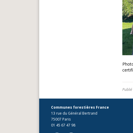
Photo
certi
Publié
Communes forestières France
13 rue du Général Bertrand
75007 Paris
01 45 67 47 98