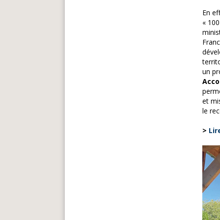
En ef
« 100
minis
Franc
dével
terri
un pr
Accom
perme
et mi
le re
>
Lir