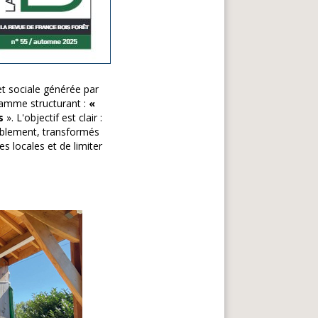
et sociale générée par
gramme structurant :
«
is
». L'objectif est clair :
rablement, transformés
 locales et de limiter