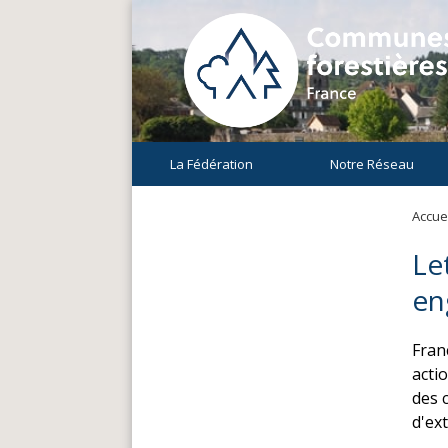
La Fédération
Notre Réseau
Accuei
Le
en
Fran
acti
des c
d'ex