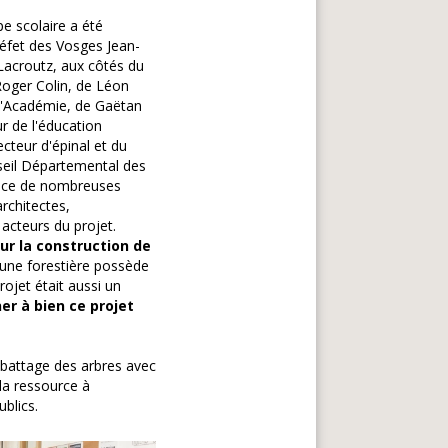
e scolaire a été
réfet des Vosges Jean-
Lacroutz, aux côtés du
Roger Colin, de Léon
 d'Académie, de Gaëtan
r de l'éducation
ecteur d'épinal et du
seil Départemental des
nce de nombreuses
architectes,
 acteurs du projet.
our la construction de
ne forestière possède
ojet était aussi un
er à bien ce projet
abattage des arbres avec
la ressource à
blics.