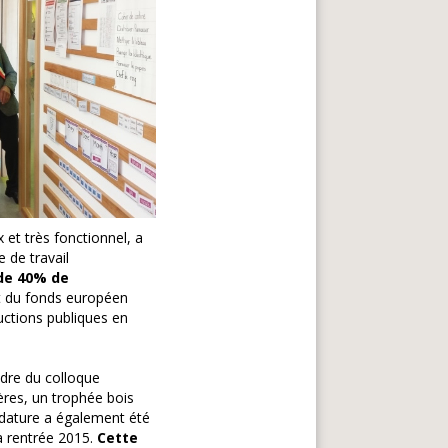
 et très fonctionnel, a
e de travail
 de 40% de
t du fonds européen
uctions publiques en
adre du colloque
res, un trophée bois
idature a également été
la rentrée 2015.
Cette