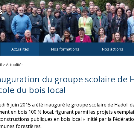
Actualités
Nos formations
Nos actions
l
>
Actualités
auguration du groupe scolaire de H
école du bois local
di 6 juin 2015 a été inauguré le groupe scolaire de Hadol, d
ment en bois 100 % local, figurant parmi les projets exempl
constructions publiques en bois local » initié par la Fédérati
unes forestières.