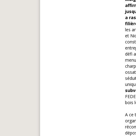
affir
jusq
a ra
fili
les a
et Ni
const
entre
défi 
menui
charp
ossat
sédui
uniqu
subv
FEDER
bois l
A ce 
organ
récom
dépos