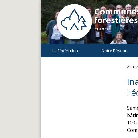
La Fédération
Notre Réseau
Accuei
In
l'
Same
bâti
100 
Comm