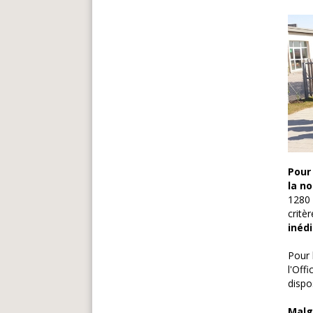
Pour 
la n
1280 
critè
inédi
Pour 
l'Off
dispo
Malg