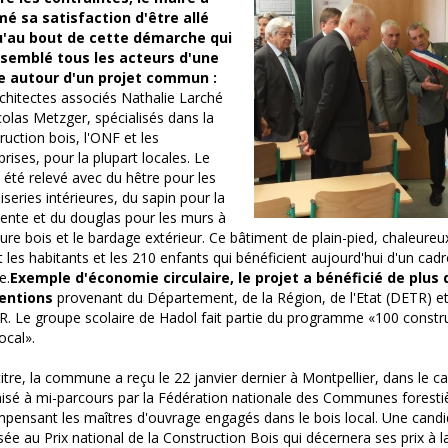
mé sa satisfaction d'être allé
u'au bout de cette démarche qui
ssemblé tous les acteurs d'une
ère autour d'un projet commun :
rchitectes associés Nathalie Larché
colas Metzger, spécialisés dans la
ruction bois, l'ONF et les
prises, pour la plupart locales. Le
a été relevé avec du hêtre pour les
series intérieures, du sapin pour la
ente et du douglas pour les murs à
ure bois et le bardage extérieur. Ce bâtiment de plain-pied, chaleureux
t les habitants et les 210 enfants qui bénéficient aujourd'hui d'un cadr
e.
Exemple d'économie circulaire, le projet a bénéficié de plus
entions
provenant du Département, de la Région, de l'Etat (DETR) e
. Le groupe scolaire de Hadol fait partie du programme «100 constr
ocal».
titre, la commune a reçu le 22 janvier dernier à Montpellier, dans le c
isé à mi-parcours par la Fédération nationale des Communes forestiè
pensant les maîtres d'ouvrage engagés dans le bois local. Une cand
ée au Prix national de la Construction Bois qui décernera ses prix à 