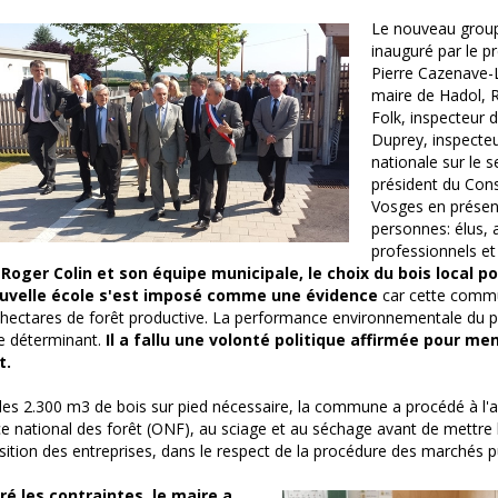
Le nouveau group
inauguré par le p
Pierre Cazenave-
maire de Hadol, 
Folk, inspecteur
Duprey, inspecteu
nationale sur le s
président du Con
Vosges en prése
personnes: élus, 
professionnels et
Roger Colin et son équipe municipale, le choix du bois local p
ouvelle école s'est imposé comme une évidence
car cette commu
hectares de forêt productive. La performance environnementale du pr
re déterminant.
Il a fallu une volonté politique affirmée pour men
t.
les 2.300 m3 de bois sur pied nécessaire, la commune a procédé à l'
ice national des forêt (ONF), au sciage et au séchage avant de mettre 
sition des entreprises, dans le respect de la procédure des marchés pu
ré les contraintes, le maire a