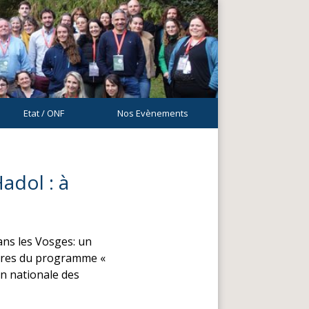
Etat / ONF
Nos Evènements
adol : à
ans les Vosges: un
aires du programme «
on nationale des