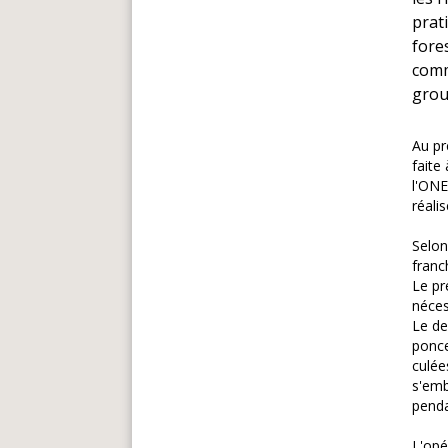
prat
fore
comm
grou
Au pr
faite
l'ONE
réali
Selon
franc
Le pr
néces
Le de
ponce
culée
s'emb
penda
L'op