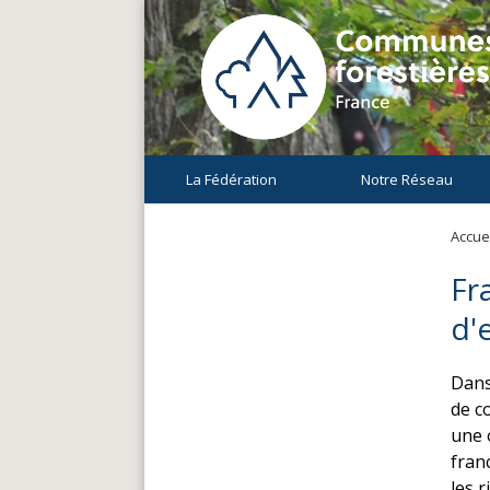
La Fédération
Notre Réseau
Accuei
Fr
d'
Dans
de c
une 
fran
les 