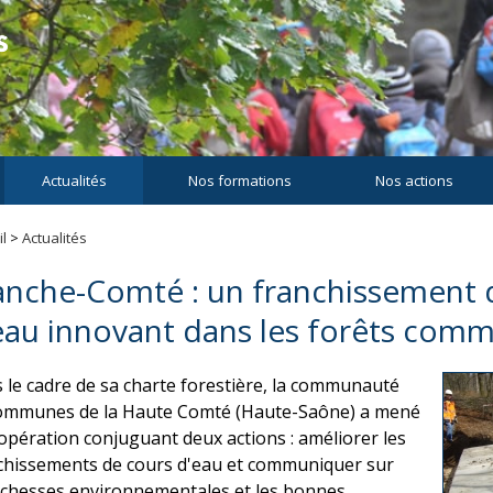
Actualités
Nos formations
Nos actions
l
>
Actualités
anche-Comté : un franchissement 
eau innovant dans les forêts com
 le cadre de sa charte forestière, la communauté
ommunes de la Haute Comté (Haute-Saône) a mené
opération conjuguant deux actions : améliorer les
chissements de cours d'eau et communiquer sur
richesses environnementales et les bonnes