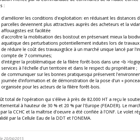
s :
d'améliorer les conditions d'exploitation: en réduisant les distances 
parcelles deviennent plus attractives auprès des acheteurs et la vida
affouagistes est facilitée
d'accroître la mobilisation des boistout en préservant mieux la biodive
aquatique des perturbations potentiellement induites lors de travaux 
de réduire le coût des travauxgrâce à un marché unique lancé par l'
compte de 7 communes;
d'intégrer la problématique de la filière forêt-bois dans une <b >log
services à l'échelle d'un territoire et dans le respect du propriétaire ;
de communiquer sur les bonnes pratiquesqui préservent l'environne
journée d'information et de démonstration de la pose d'un « ponce
organisée pour les acteurs de la filière forêt-bois.
ût total de l'opération qui s'élève à près de 82.000 HT a reçu le souti
temental à hauteur de 30 % et 20 % par l'Europe (FEADER). Le march
 par la CCHC et la maîtrise d'oeuvre a été confiée à l'ONF. Le volet r
alidé par la Cellule Eau de la DDT et l'ONEMA.
 le 20/04/2015