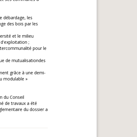
de débardage, les
nge des bois par les
rsité et le milieu
d'exploitation ;
intercommunalité pour le
ique de mutualisationdes
ment grâce à une demi-
au modulable »
en du Conseil
é de travaux a été
églementaire du dossier a