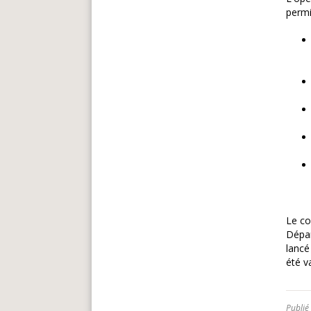
permi
Le co
Dépar
lancé
été v
Publié