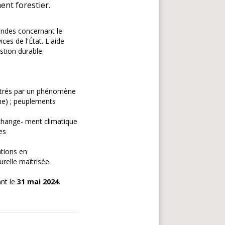
ent forestier.
mandes concernant le
es de l'État. L'aide
stion durable.
istrés par un phénomène
ne) ; peuplements
 change- ment climatique
es
ations en
relle maîtrisée.
nt le
31 mai 2024.