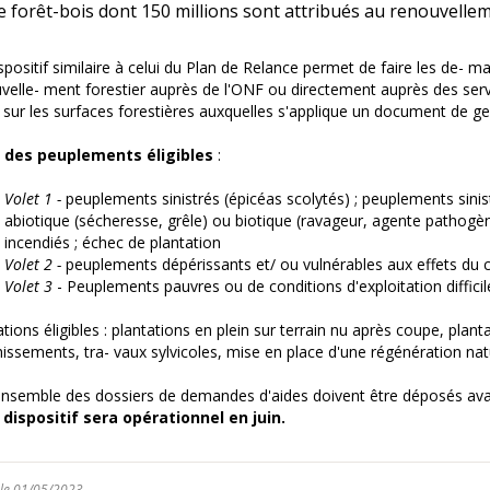
ère forêt-bois dont 150 millions sont attribués au renouvellem
spositif similaire à celui du Plan de Relance permet de faire les de- 
velle- ment forestier auprès de l'ONF ou directement auprès des servic
 sur les surfaces forestières auxquelles s'applique un document de ge
e des peuplements éligibles
:
Volet 1 -
peuplements sinistrés (épicéas scolytés) ; peuplements sin
abiotique (sécheresse, grêle) ou biotique (ravageur, agente pathogè
incendiés ; échec de plantation
Volet 2 -
peuplements dépérissants et/ ou vulnérables aux effets du
Volet 3
- Peuplements pauvres ou de conditions d'exploitation difficil
tions éligibles : plantations en plein sur terrain nu après coupe, plant
hissements, tra- vaux sylvicoles, mise en place d'une régénération natu
nsemble des dossiers de demandes d'aides doivent être déposés ava
dispositif sera opérationnel en juin.
 le 01/05/2023