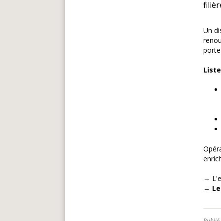
fili
Un di
renou
porte
List
Opéra
enric
→ L'e
→ Le 
Publié