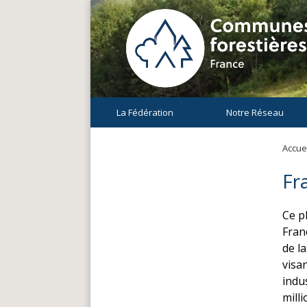
La Fédération
Notre Réseau
Accuei
Fr
Ce p
Fran
de l
visan
indu
mill