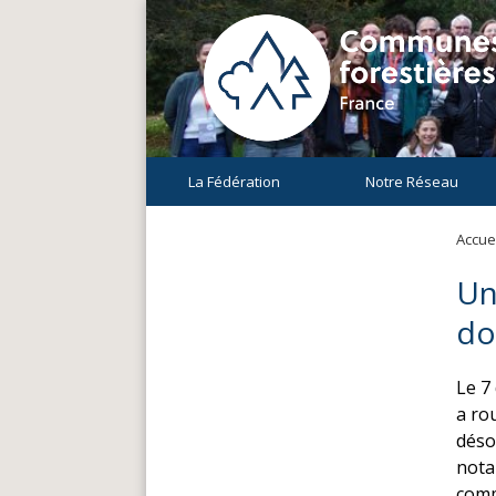
La Fédération
Notre Réseau
Accuei
Un
do
Le 7
a ro
déso
nota
comm