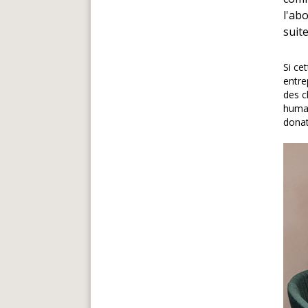
l'ab
suite
Si ce
entre
des c
humai
donat