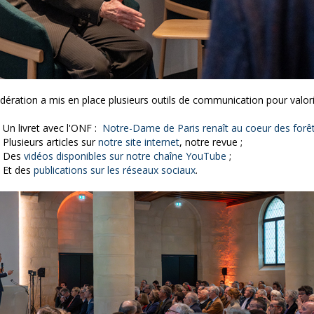
dération a mis en place plusieurs outils de communication pour valori
Un livret avec l'ONF :
Notre-Dame de Paris renaît au coeur des forêt
Plusieurs articles sur
notre site internet
, notre revue ;
Des
vidéos disponibles sur notre chaîne YouTube
;
Et des
publications sur les réseaux sociaux
.