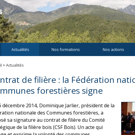
Actualités
Nos formations
Nos actions
l
>
Actualités
ntrat de filière : la Fédération nat
mmunes forestières signe
6 décembre 2014, Dominique Jarlier, président de la
ration nationale des Communes forestières, a
sé sa signature au contrat de filière du Comité
égique de la filière bois (CSF Bois). Un acte qui
ge et exprime la volonté des communes