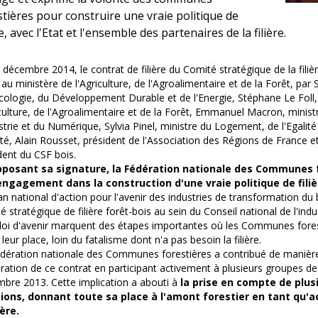
stières pour construire une vraie politique de
re, avec l'Etat et l'ensemble des partenaires de la filière.
 décembre 2014, le contrat de filière du Comité stratégique de la filiè
 au ministère de l'Agriculture, de l'Agroalimentaire et de la Forêt, par
Ecologie, du Développement Durable et de l'Energie, Stéphane Le Foll,
iculture, de l'Agroalimentaire et de la Forêt, Emmanuel Macron, minist
ustrie et du Numérique, Sylvia Pinel, ministre du Logement, de l'Egalité 
ité, Alain Rousset, président de l'Association des Régions de France 
dent du CSF bois.
pposant sa signature, la Fédération nationale des Communes 
engagement dans la construction d'une vraie politique de filiè
an national d'action pour l'avenir des industries de transformation du b
é stratégique de filière forêt-bois au sein du Conseil national de l'indus
 loi d'avenir marquent des étapes importantes où les Communes fores
 leur place, loin du fatalisme dont n'a pas besoin la filière.
dération nationale des Communes forestières a contribué de manière s
ration de ce contrat en participant activement à plusieurs groupes de 
bre 2013. Cette implication a abouti à
la prise en compte de plus
tions, donnant toute sa place à l'amont forestier en tant qu
ière.