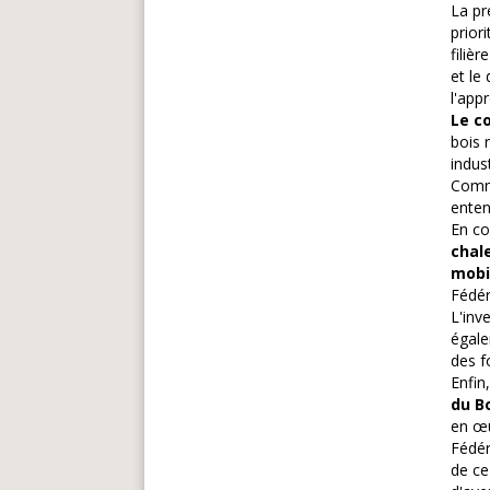
La pr
prior
filiè
et le
l'app
Le co
bois 
indus
Commu
enten
En co
chal
mobi
Fédér
L'inv
égale
des f
Enfin
du Bo
en œu
Fédér
de ce