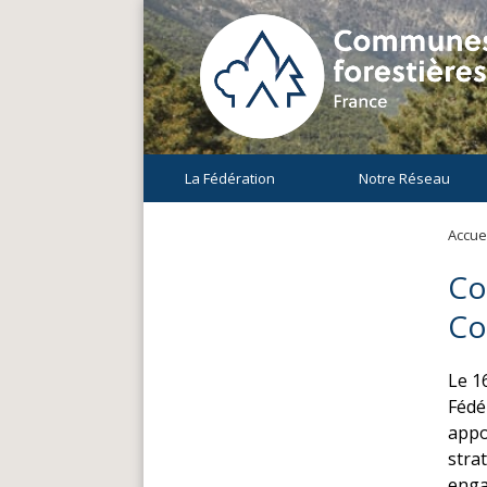
La Fédération
Notre Réseau
Accuei
Co
Co
Le 1
Fédé
appo
strat
enga