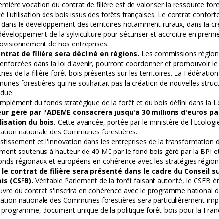
emière vocation du contrat de filière est de valoriser la ressource fore
ité l'utilisation des bois issus des forêts françaises. Le contrat conforte
re dans le développement des territoires notamment ruraux, dans la cr
 développement de la sylviculture pour sécuriser et accroitre en premie
rovisionnement de nos entreprises.
ntrat de filière sera décliné en régions.
Les commissions régiona
renforcées dans la loi d'avenir, pourront coordonner et promouvoir 
tries de la filière forêt-bois présentes sur les territoires. La Fédératio
nes forestières qui ne souhaitait pas la création de nouvelles struct
due.
mplément du fonds stratégique de la forêt et du bois défini dans la Lo
eur géré par l'ADEME consacrera jusqu'à 30 millions d'euros pa
lisation du bois.
Cette avancée, portée par le ministère de l'Ecologie
ation nationale des Communes forestières.
estissement et l'innovation dans les entreprises de la transformation 
ment soutenus à hauteur de 40 M€ par le fond bois géré par la BPI et
onds régionaux et européens en cohérence avec les stratégies régiona
,
le contrat de filière sera présenté dans le cadre du Conseil su
is (CSFB).
Véritable Parlement de la forêt faisant autorité, le CSFB é
vre du contrat s'inscrira en cohérence avec le programme national de 
ation nationale des Communes forestières sera particulièrement impl
 programme, document unique de la politique forêt-bois pour la France