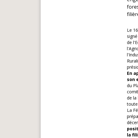
fore
filiè
Le 16
signé
de l'
l'Agr
l'Ind
Rural
prési
En a
son 
du Pl
comit
de la
toute
La Fé
prépa
décem
posi
la fil